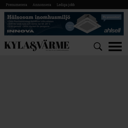
Prenumerera
Annonsera
Lediga jobb