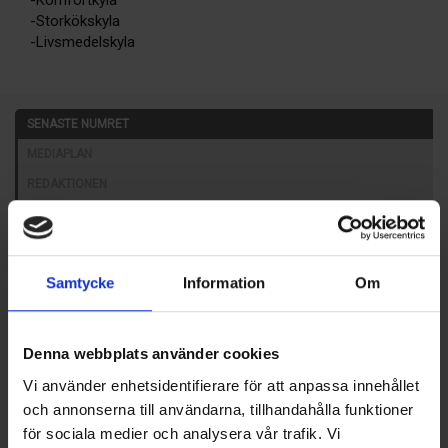
-Komfortkyla
-Storkökskyla
-Livsmedelskyla
SENASTE NUMRET
MEDIAPLAN
REDAKTIONEN
Samtycke
Information
Om
Denna webbplats använder cookies
Nummer 4/2026
Vi använder enhetsidentifierare för att anpassa innehållet
Här kan du bland annat läsa om:
och annonserna till användarna, tillhandahålla funktioner
Skol-SM avgjordes i Malmö
för sociala medier och analysera vår trafik. Vi
Energipålar i demonstrationsprojekt