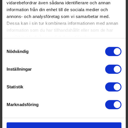
vidarebefordrar även sådana identifierare och annan
Norrköpingen som firar 30 år
information från din enhet till de sociala medier och
Intryck från Nordbygg
annons- och analysföretag som vi samarbetar med.
PRENUMERERA PÅ VÅR TIDNING
Dessa kan i sin tur kombinera informationen med annan
Klicka här för att läsa mer om tidningen och prenumeration
information som du har tillhandahållit eller som de har
samlat in när du har använt deras tjänster.
LEDIGA JOBB
Samtyckesval
Teknisk expert inom energi och
Nödvändig
samhällsutveckling
Inställningar
KALENDER
23 Aug, 2026
Statistik
17th IIR-Gustav Lorentzen Conference
Hamilton, Nya Zeeland
Marknadsföring
17 Sep, 2026
Kyltekniska Nordost: Nibe World of Energy
Markaryd, Sverige