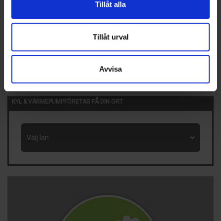
13 Okt, 2026
Tillåt alla
Chillventa
Nürnberg, Tyskland
Tillåt urval
14 Okt, 2026
VVS-Dagene
Oslo, Norge
Avvisa
Visa fler händelser
KYL & VÄRMEPUMPFÖRETAG PÅ DIN ORT