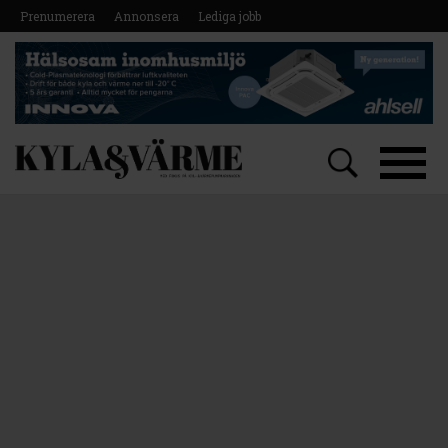
Prenumerera
Annonsera
Lediga jobb