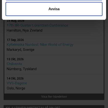
Avvisa
KALENDER
23 Aug, 2026
17th IIR-Gustav Lorentzen Conference
Hamilton, Nya Zeeland
17 Sep, 2026
Kyltekniska Nordost: Nibe World of Energy
Markaryd, Sverige
13 Okt, 2026
Chillventa
Nürnberg, Tyskland
14 Okt, 2026
VVS-Dagene
Oslo, Norge
Visa fler händelser
KYL & VÄRMEPUMPFÖRETAG PÅ DIN ORT