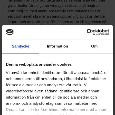
har håller för tryck, kontakta då oss så kikar vi på det. Vad
gäller texter får de gärna vara gärna skrivna så neutralt
som möjligt, med andra ord undvik t ex "världens bästa"
etc , och innehålla mer än bara uppräkning av data. Det blir
lättare och mer attraktivt för läsaren att ta till sig texten så.
Och som alltid - har du funderingar så kontakta oss så
hjälper vi till att reda ut frågetecknen. Skicka hellre in en
notis för mycket än inte alls.
Samtycke
Information
Om
Lotta Arvold
Vikarie
Annonser och Prenumerationer
Denna webbplats använder cookies
+46 8 512 549 76
lotta.arvold@skvp.se
Vi använder enhetsidentifierare för att anpassa innehållet
och annonserna till användarna, tillhandahålla funktioner
för sociala medier och analysera vår trafik. Vi
vidarebefordrar även sådana identifierare och annan
SENASTE NUMRET
information från din enhet till de sociala medier och
MEDIAPLAN
annons- och analysföretag som vi samarbetar med.
Dessa kan i sin tur kombinera informationen med annan
REDAKTIONEN