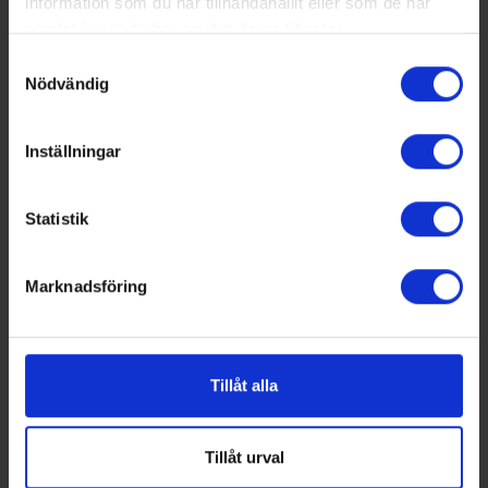
information som du har tillhandahållit eller som de har
samlat in när du har använt deras tjänster.
Samtyckesval
Nödvändig
Inställningar
Nummer 4/2026
Här kan du bland annat läsa om:
Statistik
Skol-SM avgjordes i Malmö
Energipålar i demonstrationsprojekt
Norrköpingen som firar 30 år
Marknadsföring
Intryck från Nordbygg
PRENUMERERA PÅ VÅR TIDNING
Klicka här för att läsa mer om tidningen och prenumeration
Tillåt alla
LEDIGA JOBB
Teknisk expert inom energi och
Tillåt urval
samhällsutveckling