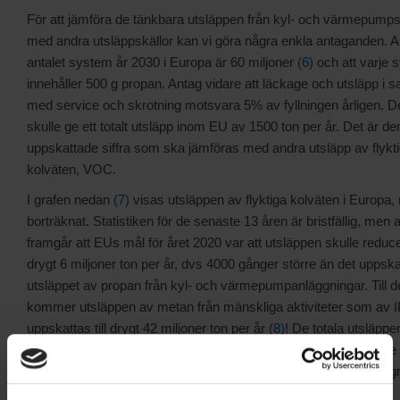
För att jämföra de tänkbara utsläppen från kyl- och värmepum
med andra utsläppskällor kan vi göra några enkla antaganden. A
antalet system år 2030 i Europa är 60 miljoner
(6)
och att varje 
innehåller 500 g propan. Antag vidare att läckage och utsläpp i
med service och skrotning motsvara 5% av fyllningen årligen. D
skulle ge ett totalt utsläpp inom EU av 1500 ton per år. Det är d
uppskattade siffra som ska jämföras med andra utsläpp av flykt
kolväten, VOC.
I grafen nedan
(7)
visas utsläppen av flyktiga kolväten i Europa,
borträknat. Statistiken för de senaste 13 åren är bristfällig, men 
framgår att EUs mål för året 2020 var att utsläppen skulle reducer
drygt 6 miljoner ton per år, dvs 4000 gånger större än det uppsk
utsläppet av propan från kyl- och värmepumpanläggningar. Till d
kommer utsläppen av metan från mänskliga aktiviteter som av 
uppskattas till drygt 42 miljoner ton per år
(8)
! De totala utsläpp
i Europa är alltså närmare 50 miljoner ton per år, jämfört med de
som skulle kunna bli resultatet om vi hade 60 miljoner kylanlägg
och värmepumpar med propan som köldmedium.