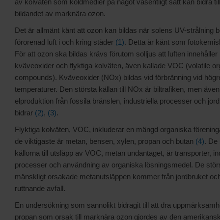
av kolväten som köldmedier på något väsentligt sätt kan bidra til
bildandet av marknära ozon.
Det är allmänt känt att ozon kan bildas när solens UV-strålning 
förorenad luft i och kring städer
(1)
. Detta är känt som fotokemi
För att ozon ska bildas krävs förutom solljus att luften innehåller
kväveoxider och flyktiga kolväten, även kallade VOC (volatile or
compounds). Kväveoxider (NOx) bildas vid förbränning vid högr
temperaturer. Den största källan till NOx är biltrafiken, men även
elproduktion från fossila bränslen, industriella processer och jor
bidrar
(2)
,
(3)
.
Flyktiga kolväten, VOC, inkluderar en mängd organiska förening
de viktigaste är metan, bensen, xylen, propan och butan
(4)
. De 
källorna till utsläpp av VOC, metan undantaget, är transporter, ind
processer och användning av organiska lösningsmedel. De stör
mänskligt orsakade metanutsläppen kommer från jordbruket och
ruttnande avfall.
En undersökning som sannolikt bidragit till att dra uppmärksamhet
propan som orsak till marknära ozon gjordes av den amerikans