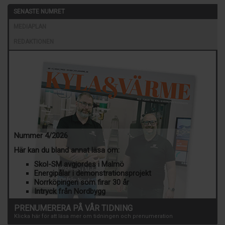
SENASTE NUMRET
MEDIAPLAN
REDAKTIONEN
Nummer 4/2026
Här kan du bland annat läsa om:
Skol-SM avgjordes i Malmö
Energipålar i demonstrationsprojekt
Norrköpingen som firar 30 år
Intryck från Nordbygg
PRENUMERERA PÅ VÅR TIDNING
Klicka här för att läsa mer om tidningen och prenumeration