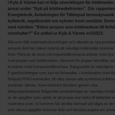
I Kyla & Värme kan ni följa utvecklingen för köldmedier
annat under "Nytt på köldmediefronten". Där rapporte
Energiteknik, Avdelningen för Tillämpad termodynamik
kylteknik, regelbundet om nyheter inom området. Den
med rubriken "Bidrar propan som köldmedium till förh
ozonhalter?" En artikel ur Kyla & Värme nr3/2023.
Alla som följt marknadsutvecklingen och utbudet av nya produkt
senaste året har säkert noterat att naturliga köldmedier kommer
front. Flera av de stora värmepumptillverkarna arbetar med nya
med propan som köldmedium. Intresset för propan bekräftas ock
kontakter med komponenttillverkare. Bakgrunden är naturligtvis
F-gasförordningen som just nu förhandlas, i kombination med för
förbjuda PFAS-kemikalier, till vilka nästan alla syntetiska köldme
använder räknas. Kemi-industrin försöker genom sina
lobbyorganisationer ifrågasätta användningen av naturliga medie
av de uppgifter som sprids är att propan kan bidra till bildandet a
marknära ozon. Vi kommer här att titta närmare på några av de k
som dessa uppgifter kommer ifrån och försöka avgöra om anvä