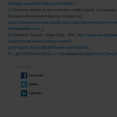
strategy-required-to-help-sector-deliver/
(7)
Emission trends of non-methane volatile organic compound
European Environment Agency (europa.eu),
https://www.eea.europa.eu/data-and-maps/daviz/emission-trend
methane#tab-chart_1
(8)
Methane Tracker – Data Tools - IEA,
https://www.iea.org/dat
statistics/data-tools/methane-tracker?
gclid=CjwKCAjw9J2iBhBPEiwAErwpeVzlwbA8-
PZ_qbPr9Gf0tGpw2EEZkcLTHQufdjn6ilxi3VjuBpKXuxoCJ8s
Dela på:
Facebook
Twitter
LinkedIn