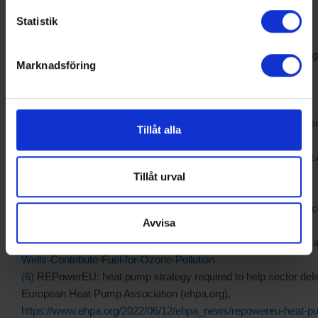
Statistik
(1)
Nationalencyklopedin, fotokemisk smog
(2)
Nitrogen Oxides Control Regulations | Ozone Control Strateg
Marknadsföring
Ground-level Ozone | New England | US EPA,
https://www3.epa.gov/region1/airquality/nox.html
(3)
EU-27: NOx total emissions by sector 1990-2020 | Statista,
https://www.statista.com/statistics/791190/nitrogen-oxide-emiss
Tillåt alla
european-union-eu-28/
(4)
volatile organic compound (VOC) — European Environment
(europa.eu),
https://www.eea.europa.eu/help/glossary/eea-
Tillåt urval
glossary/volatile-organic-compound-voc
(5)
Oil and Gas Wells Contribute Fuel for Ozone Pollution - Wel
Avvisa
NOAA Research,
https://research.noaa.gov/article/ArtMID/587/ArticleID/1533/Oil
Wells-Contribute-Fuel-for-Ozone-Pollution
(6)
REPowerEU: heat pump strategy required to help sector deli
European Heat Pump Association (ehpa.org),
https://www.ehpa.org/2022/06/12/ehpa_news/repowereu-heat-p