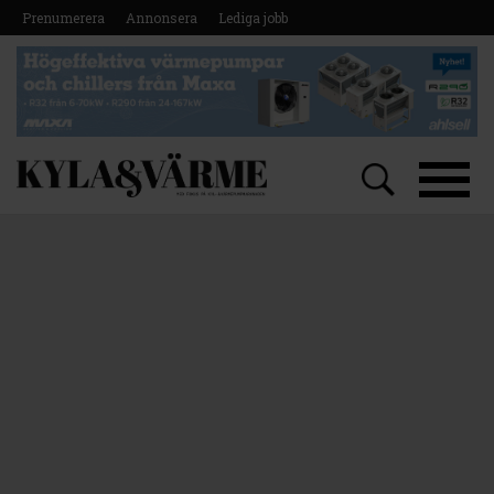
Prenumerera
Annonsera
Lediga jobb