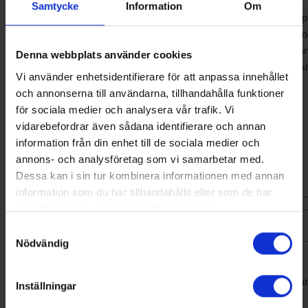
Samtycke
Information
Om
Slutsatsen är alltså att det i och för sig är korrekt att utsläpp av 
kan bidra till bildande av marknära ozon, men att de mängder s
förväntas förloras från kyl- och värmepumpsystem är försvinn
Denna webbplats använder cookies
jämfört med de mängder som avges från andra aktiviteter i samh
Vi använder enhetsidentifierare för att anpassa innehållet
Björn Palm
och annonserna till användarna, tillhandahålla funktioner
för sociala medier och analysera vår trafik. Vi
(Klicka på bilden nedan för att göra den större)
vidarebefordrar även sådana identifierare och annan
information från din enhet till de sociala medier och
annons- och analysföretag som vi samarbetar med.
Dessa kan i sin tur kombinera informationen med annan
information som du har tillhandahållit eller som de har
samlat in när du har använt deras tjänster.
Samtyckesval
Nödvändig
Fig 1: Utsläpp av flyktiga organiska föreningar (metan borträknat)
Inställningar
Europa (8)