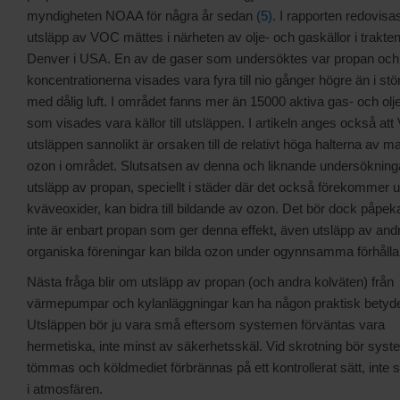
myndigheten NOAA för några år sedan
(5)
. I rapporten redovisa
utsläpp av VOC mättes i närheten av olje- och gaskällor i trakte
Denver i USA. En av de gaser som undersöktes var propan och
koncentrationerna visades vara fyra till nio gånger högre än i stö
med dålig luft. I området fanns mer än 15000 aktiva gas- och olje
som visades vara källor till utsläppen. I artikeln anges också at
utsläppen sannolikt är orsaken till de relativt höga halterna av m
ozon i området. Slutsatsen av denna och liknande undersökninga
utsläpp av propan, speciellt i städer där det också förekommer 
kväveoxider, kan bidra till bildande av ozon. Det bör dock påpeka
inte är enbart propan som ger denna effekt, även utsläpp av andr
organiska föreningar kan bilda ozon under ogynnsamma förhåll
Nästa fråga blir om utsläpp av propan (och andra kolväten) från
värmepumpar och kylanläggningar kan ha någon praktisk betyde
Utsläppen bör ju vara små eftersom systemen förväntas vara
hermetiska, inte minst av säkerhetsskäl. Vid skrotning bör sys
tömmas och köldmediet förbrännas på ett kontrollerat sätt, inte 
i atmosfären.