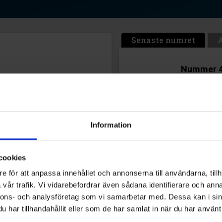
Senaste numret
Nummer 4
Här kan du b
Skol-S
Energi
demons
Information
Norrkö
år
Intryc
cookies
e för att anpassa innehållet och annonserna till användarna, tillh
vår trafik. Vi vidarebefordrar även sådana identifierare och anna
Prenumerera på vår
nnons- och analysföretag som vi samarbetar med. Dessa kan i sin
Klicka här för att läsa 
har tillhandahållit eller som de har samlat in när du har använt 
prenumeration