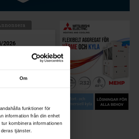
Annonsera
/2026
land annat läsa om:
M avgjordes i Malmö
pålar i
trationsprojekt
Om
pingen som firar 30
k från Nordbygg
andahålla funktioner för
n information från din enhet
 tidning
 tur kombinera informationen
mer om tidningen och
deras tjänster.