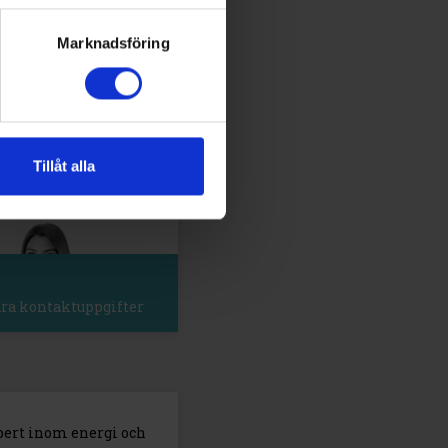
Marknadsföring
Tillåt alla
våra kontaktuppgifter
pert inom energi och