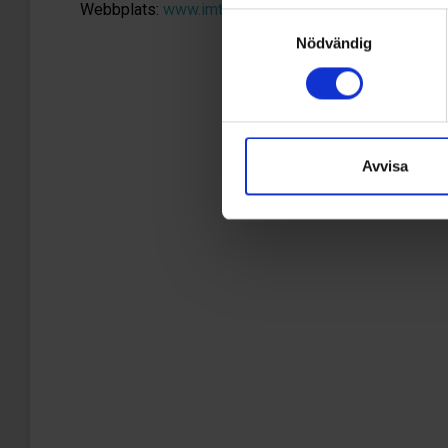
Webbplats:
www.imtech.se
Samtyckesval
Nödvändig
Avvisa