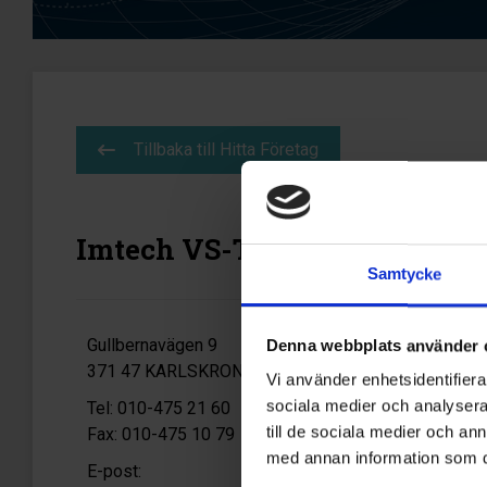
Tillbaka till Hitta Företag
Imtech VS-Teknik AB
Samtycke
Gullbernavägen 9
Denna webbplats använder 
371 47 KARLSKRONA
Vi använder enhetsidentifierar
sociala medier och analysera 
Tel: 010-475 21 60
till de sociala medier och a
Fax: 010-475 10 79
med annan information som du 
E-post: