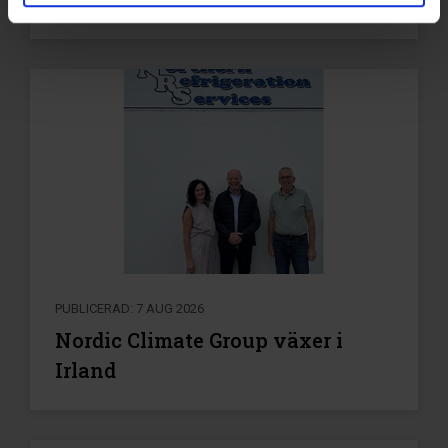
PUBLICERAD: 7 AUG 2026
Nordic Climate Group växer i
Irland