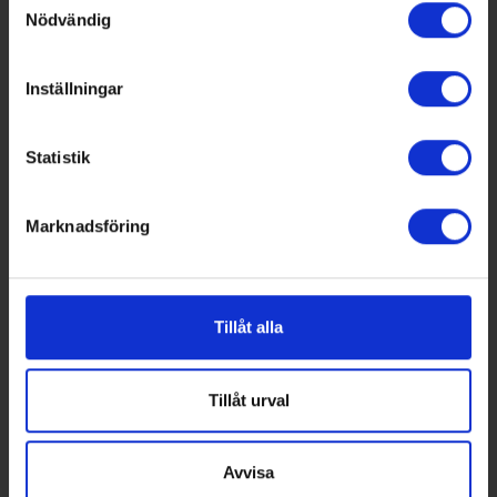
högsäkerhetsdatacenter
Nödvändig
expanderar
Inställningar
Statistik
Marknadsföring
Tillåt alla
PUBLICERAD: 7 AUG 2026
Tillåt urval
GK får installationsuppdrag när
Peab bygger särskilt boende i
Avvisa
Upplands Väsby