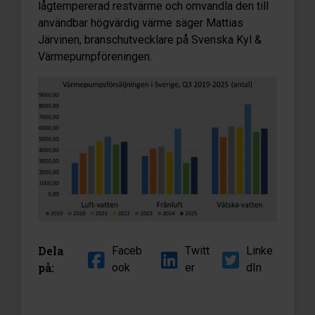
lågtempererad restvärme och omvandla den till
användbar högvärdig värme säger Mattias
Järvinen, branschutvecklare på Svenska Kyl &
Värmepumpföreningen.
Dela
Faceb
Twitt
Linke
på:
ook
er
dIn