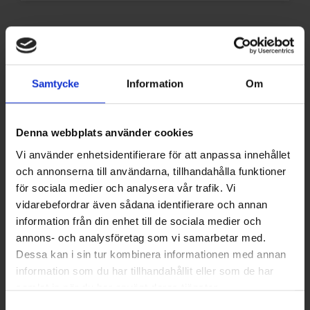
Andra läste också...
Samtycke
Information
Om
Denna webbplats använder cookies
Vi använder enhetsidentifierare för att anpassa innehållet
och annonserna till användarna, tillhandahålla funktioner
för sociala medier och analysera vår trafik. Vi
vidarebefordrar även sådana identifierare och annan
information från din enhet till de sociala medier och
annons- och analysföretag som vi samarbetar med.
Dessa kan i sin tur kombinera informationen med annan
PUBLICERAD: 7 AUG 2026
information som du har tillhandahållit eller som de har
Caverion huvudentreprenör när
samlat in när du har använt deras tjänster.
Baltikums största
Samtyckesval