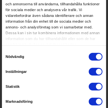
högsäkerhetsdatacenter
och annonserna till användarna, tillhandahålla funktioner
expanderar
för sociala medier och analysera vår trafik. Vi
vidarebefordrar även sådana identifierare och annan
information från din enhet till de sociala medier och
annons- och analysföretag som vi samarbetar med.
Dessa kan i sin tur kombinera informationen med annan
information som du har tillhandahållit eller som de har
samlat in när du har använt deras tjänster.
Samtyckesval
Nödvändig
Inställningar
PUBLICERAD: 7 AUG 2026
Statistik
GK får installationsuppdrag när
Peab bygger särskilt boende i
Marknadsföring
Upplands Väsby