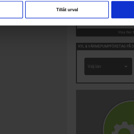
Tillåt urval
14 Okt, 2026
VVS-Dagene
Oslo, Norge
Visa fler
KYL & VÄRMEPUMPFÖRETAG PÅ D