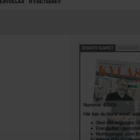
SERVDELAR
NYHETSBREV
SENASTE NUMRET
MEDIAPLAN
Nummer 4/2026
Här kan du bland annat läs
Skol-SM avgjordes i
Energipålar i demons
Norrköpingen som fir
Intryck från Nordbyg