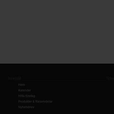
Innehåll
Tidn
Hem
Kalender
Hitta företag
Produkter & Reservdelar
Nyhetsbrev