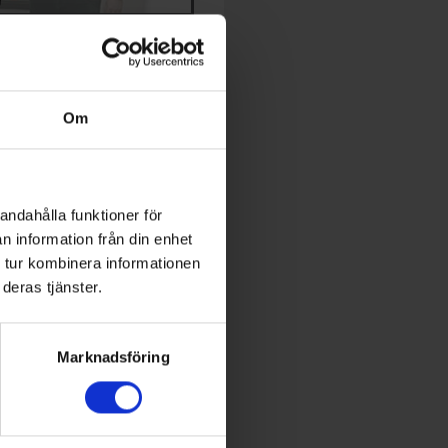
TIDNING
dningen och prenumeration
Om
expert inom energi och
utveckling
andahålla funktioner för
n information från din enhet
 Conference
 tur kombinera informationen
deras tjänster.
World of Energy
Marknadsföring