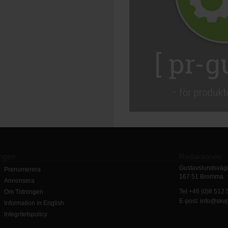
ingen
Redaktionen
Gustavslundsväge
Prenumerera
167 51 Bromma
Annonsera
Tel +46 (0)8 512
Om Tidningen
E-post: info@skv
Information in English
Integritetspolicy