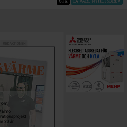
SÖK
FÅ VÅRT NYHETSBREV
REDAKTIONEN
a om:
 Malmö
trationsprojekt
ar 30 år
g