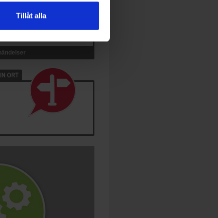
Tillåt alla
 händelser
IN ORT