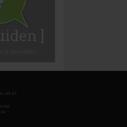
n 135, 6 tr
 54 950
p.se