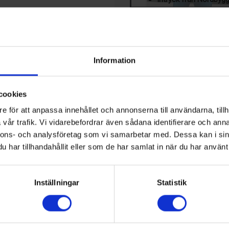
PRENUMERERA PÅ VÅR 
Klicka här för att läsa mer om ti
LEDIGA JOBB
Information
Teknisk 
samhälls
cookies
KALENDER
e för att anpassa innehållet och annonserna till användarna, tillh
vår trafik. Vi vidarebefordrar även sådana identifierare och anna
23 Aug, 2026
17th IIR-Gustav Lorentzen
nnons- och analysföretag som vi samarbetar med. Dessa kan i sin
Hamilton, Nya Zeeland
har tillhandahållit eller som de har samlat in när du har använt 
17 Sep, 2026
Kyltekniska Nordost: Nibe 
Inställningar
Statistik
Markaryd, Sverige
13 Okt, 2026
Chillventa
Nürnberg, Tyskland