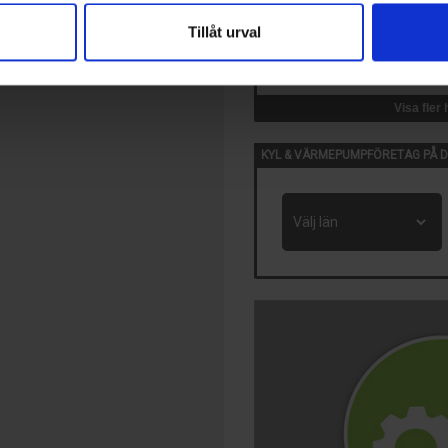
Tillåt urval
14 Okt, 2026
VVS-Dagene
Oslo, Norge
Visa fler
KYL & VÄRMEPUMPFÖRETAG PÅ D