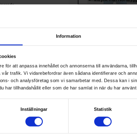
iserade.
PRENUMERERA PÅ VÅR 
Klicka här för att läsa mer om ti
LEDIGA JOBB
Information
Teknisk 
samhälls
cookies
KALENDER
e för att anpassa innehållet och annonserna till användarna, tillh
vår trafik. Vi vidarebefordrar även sådana identifierare och anna
23 Aug, 2026
17th IIR-Gustav Lorentzen
nnons- och analysföretag som vi samarbetar med. Dessa kan i sin
Hamilton, Nya Zeeland
har tillhandahållit eller som de har samlat in när du har använt 
17 Sep, 2026
Kyltekniska Nordost: Nibe 
Inställningar
Statistik
Markaryd, Sverige
13 Okt, 2026
Chillventa
Nürnberg, Tyskland