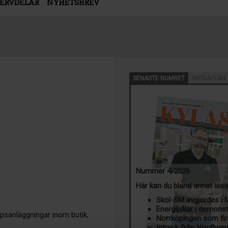
SERVDELAR
NYHETSBREV
SENASTE NUMRET
MEDIAPLAN
Nummer 4/2026
Här kan du bland annat läs
Skol-SM avgjordes i
Energipålar i demons
mpsanläggningar inom butik,
Norrköpingen som fir
Intryck från Nordbyg