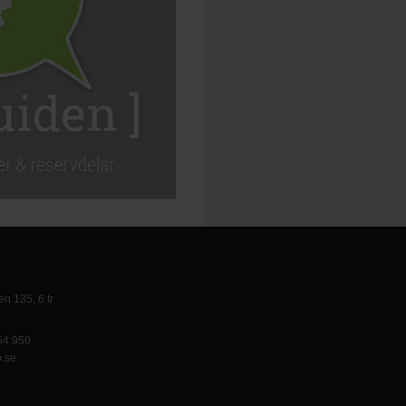
n 135, 6 tr
 54 950
p.se