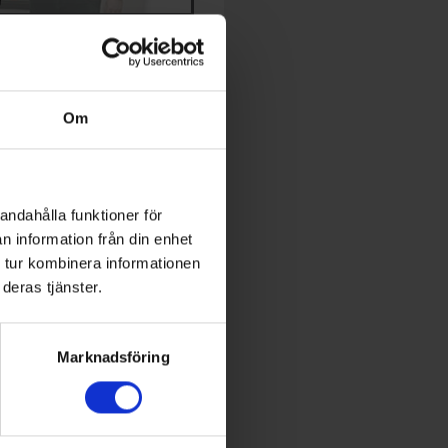
TIDNING
dningen och prenumeration
Om
expert inom energi och
utveckling
andahålla funktioner för
n information från din enhet
 Conference
 tur kombinera informationen
deras tjänster.
World of Energy
Marknadsföring