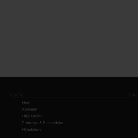
Innehåll
Tidn
Hem
Kalender
Hitta företag
Produkter & Reservdelar
Nyhetsbrev