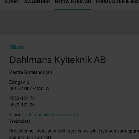
START
KALENDER
HITTA FÖRETAG
PRODUKTER & RE
Tillbaka
Dahlmans Kylteknik AB
Västra Götalands län
Edingsv. 6
451 52 UDDEVALLA
0522-124 70
0522-122 06
E-post:
dahlmans@dahlmans.com
Webbplats:
Projektering, installation och service av kyl-, frys och värmepu
industri och komfort.