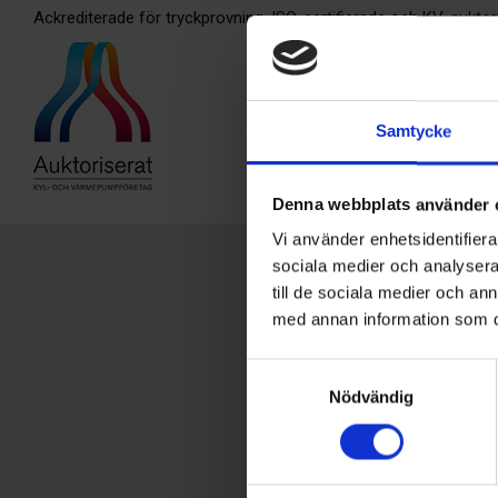
Ackrediterade för tryckprovning, ISO-certifierade och KV-auktor
Samtycke
Denna webbplats använder 
Vi använder enhetsidentifierar
sociala medier och analysera 
till de sociala medier och a
med annan information som du 
Samtyckesval
Nödvändig