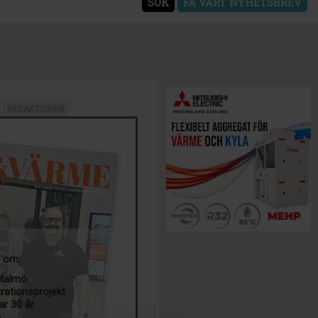
SÖK
FÅ VÅRT NYHETSBREV
REDAKTIONEN
a om:
 Malmö
trationsprojekt
ar 30 år
g