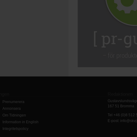
ingen
Redaktionen
Gustavslundsväge
Prenumerera
167 51 Bromma
Annonsera
Tel +46 (0)8 512
Om Tidningen
E-post: info@skv
Information in English
Integritetspolicy