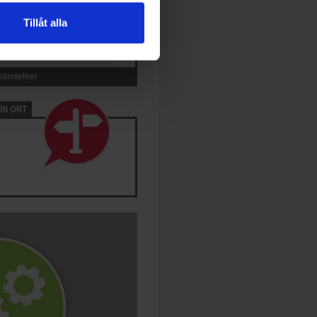
Tillåt alla
 händelser
IN ORT