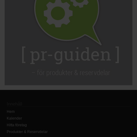
Innehåll
Hem
Kalender
Hitta företag
Produkter & Reservdelar