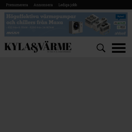
Prenumerera
Annonsera
Lediga jobb