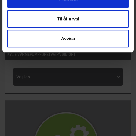
Nürnberg, Tyskland
14 Okt, 2026
Tillåt urval
VVS-Dagene
Oslo, Norge
Avvisa
Visa fler händelser
KYL & VÄRMEPUMPFÖRETAG PÅ DIN ORT