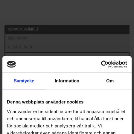
SENASTE NUMRET
MEDIAPLAN
REDAKTIONEN
Samtycke
Information
Om
Denna webbplats använder cookies
Nummer 4/2026
Vi använder enhetsidentifierare för att anpassa innehållet
Här kan du bland annat läsa om:
och annonserna till användarna, tillhandahålla funktioner
Skol-SM avgjordes i Malmö
Energipålar i demonstrationsprojekt
för sociala medier och analysera vår trafik. Vi
Norrköpingen som firar 30 år
vidarebefordrar även sådana identifierare och annan