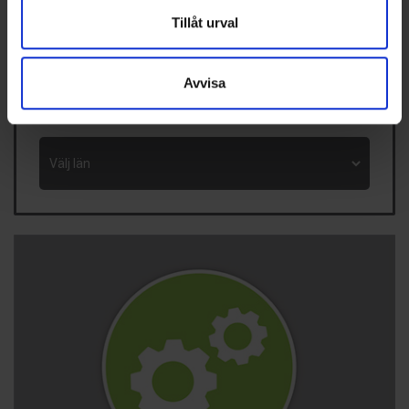
VVS-Dagene
Oslo, Norge
Tillåt urval
Visa fler händelser
Avvisa
KYL & VÄRMEPUMPFÖRETAG PÅ DIN ORT