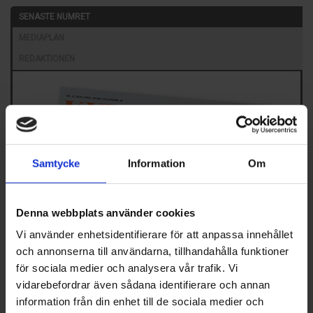
SENASTE NUMRET
MEDIAPLAN
REDAKTIONEN
Samtycke
Information
Om
Nummer 4/2026
Här kan du bland annat läsa om:
Denna webbplats använder cookies
Skol-SM avgjordes i Malmö
Vi använder enhetsidentifierare för att anpassa innehållet
Energipålar i demonstrationsprojekt
och annonserna till användarna, tillhandahålla funktioner
Norrköpingen som firar 30 år
Intryck från Nordbygg
för sociala medier och analysera vår trafik. Vi
vidarebefordrar även sådana identifierare och annan
PRENUMERERA PÅ VÅR TIDNING
information från din enhet till de sociala medier och
Klicka här för att läsa mer om tidningen och prenumeration