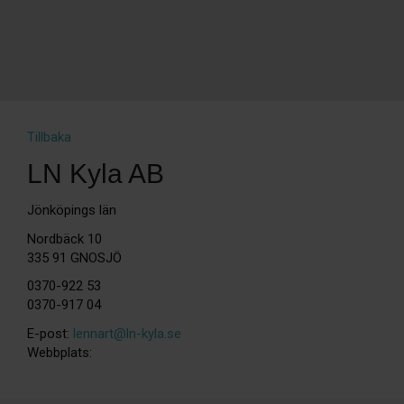
Tillbaka
LN Kyla AB
Jönköpings län
Nordbäck 10
335 91 GNOSJÖ
0370-922 53
0370-917 04
E-post:
lennart@ln-kyla.se
Webbplats: