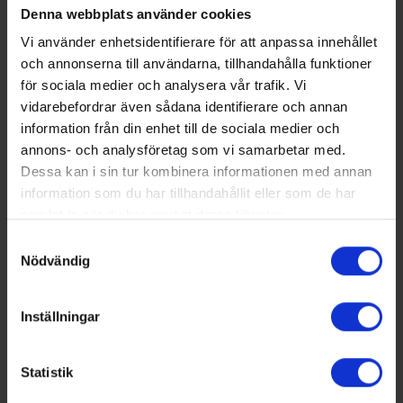
Denna webbplats använder cookies
Vi använder enhetsidentifierare för att anpassa innehållet
och annonserna till användarna, tillhandahålla funktioner
för sociala medier och analysera vår trafik. Vi
vidarebefordrar även sådana identifierare och annan
Nummer 4/2026
information från din enhet till de sociala medier och
annons- och analysföretag som vi samarbetar med.
Här kan du bland annat läsa om:
Dessa kan i sin tur kombinera informationen med annan
Skol-SM avgjordes i Malmö
information som du har tillhandahållit eller som de har
Energipålar i demonstrationsprojekt
Norrköpingen som firar 30 år
samlat in när du har använt deras tjänster.
Intryck från Nordbygg
Samtyckesval
PRENUMERERA PÅ VÅR TIDNING
Nödvändig
Klicka här för att läsa mer om tidningen och prenumeration
Inställningar
LEDIGA JOBB
Teknisk expert inom energi och
Statistik
samhällsutveckling