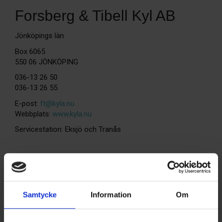
Forsberg & Tibell Kyl AB
Jönköpings län
Box 6065
550 06 JÖNKÖPING
036-13 26 50
036-13 26 55
E-post:
ft@kyla.nu
Webbplats:
www.kyla.nu
Servicestation: Eksjö och Tranås
SENASTE NUMRET
MEDIAPLAN
Samtycke
Information
Om
REDAKTIONEN