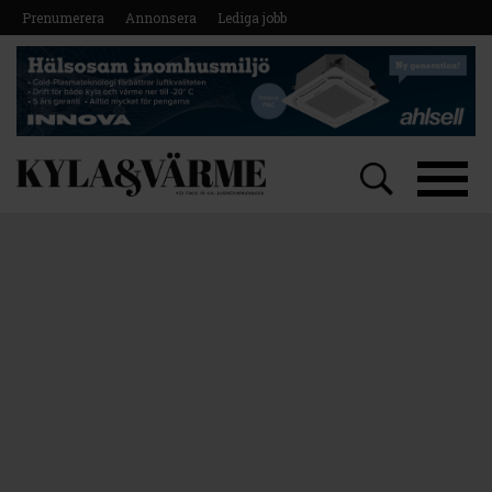
Prenumerera
Annonsera
Lediga jobb