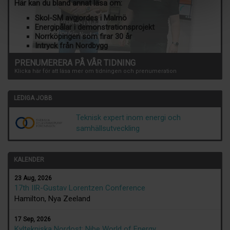
Här kan du bland annat läsa om:
Skol-SM avgjordes i Malmö
Energipålar i demonstrationsprojekt
Norrköpingen som firar 30 år
Intryck från Nordbygg
PRENUMERERA PÅ VÅR TIDNING
Klicka här för att läsa mer om tidningen och prenumeration
LEDIGA JOBB
Teknisk expert inom energi och
samhällsutveckling
KALENDER
23 Aug, 2026
17th IIR-Gustav Lorentzen Conference
Hamilton, Nya Zeeland
17 Sep, 2026
Kyltekniska Nordost: Nibe World of Energy