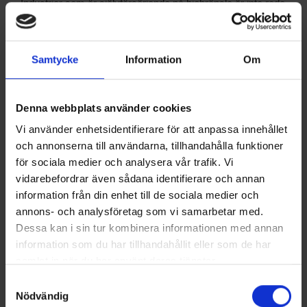
Industrier som är självförsörjande på biobränsle är inte redo
att investera i annan teknik – om de inte kan få avkastning
på biobränslet på annat sätt eller om inte koldioxidskatten
förändras.
Samtycke
Information
Om
– Våra analyser visar att med politiska åtgärder som
energieffektiviseringsstöd och ett högre pris på
Denna webbplats använder cookies
koldioxidutsläpp kan återbetalningstider på 3–7 år uppnås,
vilket skulle göra värmepumpar till en attraktiv investering,
Vi använder enhetsidentifierare för att anpassa innehållet
säger Metkel Yebiyo.
och annonserna till användarna, tillhandahålla funktioner
för sociala medier och analysera vår trafik. Vi
Projektet ”Värmepumpar för industriell torkning” har letts av
vidarebefordrar även sådana identifierare och annan
forskningsinstitutet Rise i samarbete med KTH, Chalmers
information från din enhet till de sociala medier och
och flera industripartners. Det har finansierats av
annons- och analysföretag som vi samarbetar med.
Energimyndighetens forskningsprogram Termo Innovation
Dessa kan i sin tur kombinera informationen med annan
och är en del av det internationella samarbetet IEA Heat
information som du har tillhandahållit eller som de har
Pumping Technologies.
samlat in när du har använt deras tjänster.
Samtyckesval
Dela på:
Nödvändig
Facebook