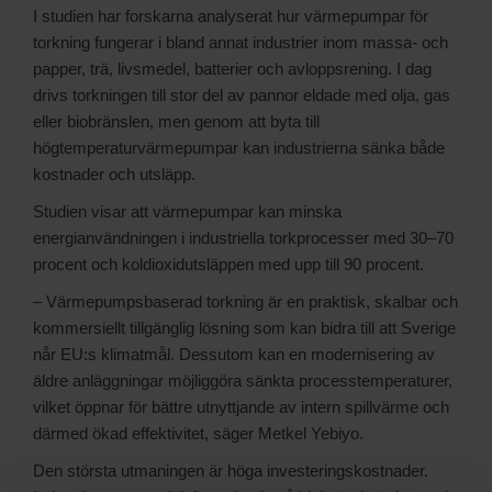
I studien har forskarna analyserat hur värmepumpar för
torkning fungerar i bland annat industrier inom massa- och
papper, trä, livsmedel, batterier och avloppsrening. I dag
drivs torkningen till stor del av pannor eldade med olja, gas
eller biobränslen, men genom att byta till
högtemperaturvärmepumpar kan industrierna sänka både
kostnader och utsläpp.
Studien visar att värmepumpar kan minska
energianvändningen i industriella torkprocesser med 30–70
procent och koldioxidutsläppen med upp till 90 procent.
– Värmepumpsbaserad torkning är en praktisk, skalbar och
kommersiellt tillgänglig lösning som kan bidra till att Sverige
når EU:s klimatmål. Dessutom kan en modernisering av
äldre anläggningar möjliggöra sänkta processtemperaturer,
vilket öppnar för bättre utnyttjande av intern spillvärme och
därmed ökad effektivitet, säger Metkel Yebiyo.
Den största utmaningen är höga investeringskostnader.