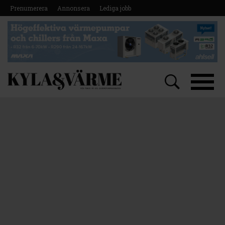
Prenumerera
Annonsera
Lediga jobb