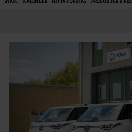
START
KALENDER
HITTA FÖRETAG
PRODUKTER & RE