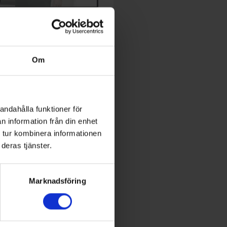
TIDNING
dningen och prenumeration
Om
expert inom energi och
utveckling
andahålla funktioner för
n information från din enhet
 Conference
 tur kombinera informationen
deras tjänster.
World of Energy
Marknadsföring