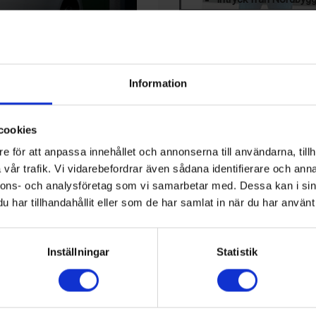
PRENUMERERA PÅ VÅR 
Klicka här för att läsa mer om ti
LEDIGA JOBB
Information
gens Rör
Teknisk 
samhälls
cookies
närvaro i Västsverige
KALENDER
e för att anpassa innehållet och annonserna till användarna, tillh
skrivs vara en
vår trafik. Vi vidarebefordrar även sådana identifierare och anna
23 Aug, 2026
värmepumpinstallationer.
17th IIR-Gustav Lorentzen
nnons- och analysföretag som vi samarbetar med. Dessa kan i sin
ka 60 miljoner kronor samt
Hamilton, Nya Zeeland
har tillhandahållit eller som de har samlat in när du har använt 
bas och tekniska kompetens
17 Sep, 2026
lönsamhet. De nuvarande
Kyltekniska Nordost: Nibe 
elägare i Tedge.
Inställningar
Statistik
Markaryd, Sverige
d sitt väletablerade
13 Okt, 2026
 passar bolaget mycket väl in
Chillventa
i stora möjligheter för
Nürnberg, Tyskland