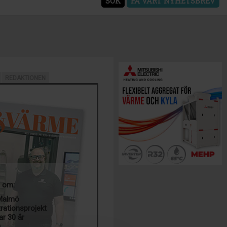
SÖK
FÅ VÅRT NYHETSBREV
REDAKTIONEN
a om:
 Malmö
trationsprojekt
ar 30 år
g