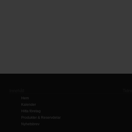
Innehåll
Tidn
Hem
Kalender
Hitta företag
Produkter & Reservdelar
Nyhetsbrev