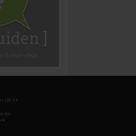
n 135, 6 tr
 54 950
p.se