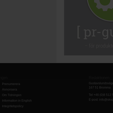
ingen
Redaktionen
Gustavslundsväge
Prenumerera
167 51 Bromma
Annonsera
Tel +46 (0)8 512
Om Tidningen
E-post: info@skv
Information in English
Integritetspolicy