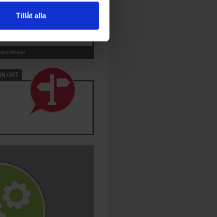
Tillåt alla
 händelser
IN ORT