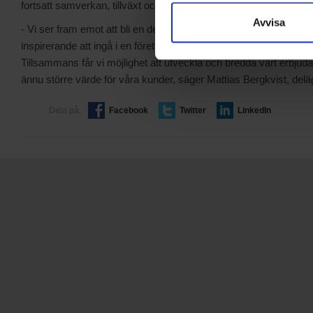
fortsatt samverkan, tillväxt och utveckling, säger Oskar Oxensti
Avvisa
- Vi ser fram emot att bli en del av Tedge och ta nästa steg i vår 
inspirerande att ingå i en företagsgrupp med tydliga likheter o
Tillsammans får vi möjlighet att utveckla och bredda vårt erbj
ännu större värde för våra kunder, säger Mattias Bergkvist, de
Dela på:
Facebook
Twitter
LinkedIn