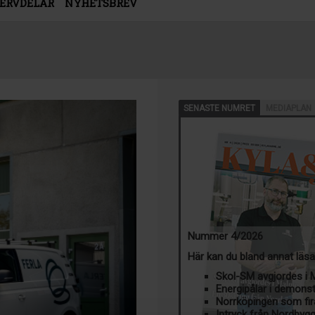
SERVDELAR
NYHETSBREV
SENASTE NUMRET
MEDIAPLAN
Nummer 4/2026
Här kan du bland annat läs
Skol-SM avgjordes i
Energipålar i demons
Norrköpingen som fir
Intryck från Nordbyg