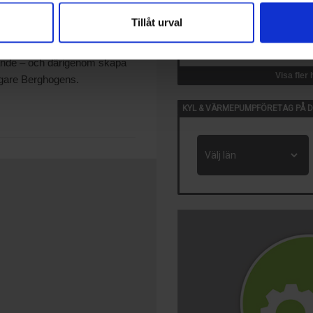
erna, VD för Tedge.
Tillåt urval
14 Okt, 2026
tillväxtresa. Det känns
VVS-Dagene
ch gemensamma värderingar.
Oslo, Norge
udande – och därigenom skapa
Visa fler
lägare Berghogens.
KYL & VÄRMEPUMPFÖRETAG PÅ D