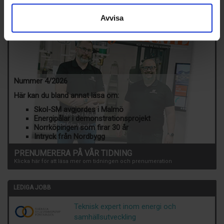
Avvisa
Nummer 4/2026
Här kan du bland annat läsa om:
Skol-SM avgjordes i Malmö
Energipålar i demonstrationsprojekt
Norrköpingen som firar 30 år
Intryck från Nordbygg
PRENUMERERA PÅ VÅR TIDNING
Klicka här för att läsa mer om tidningen och prenumeration
LEDIGA JOBB
Teknisk expert inom energi och
samhällsutveckling