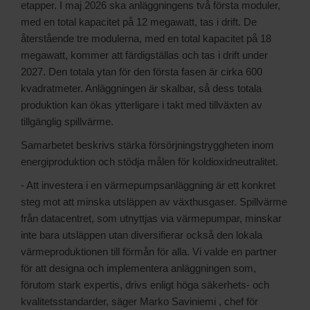
etapper. I maj 2026 ska anläggningens två första moduler,
med en total kapacitet på 12 megawatt, tas i drift. De
återstående tre modulerna, med en total kapacitet på 18
megawatt, kommer att färdigställas och tas i drift under
2027. Den totala ytan för den första fasen är cirka 600
kvadratmeter. Anläggningen är skalbar, så dess totala
produktion kan ökas ytterligare i takt med tillväxten av
tillgänglig spillvärme.
Samarbetet beskrivs stärka försörjningstryggheten inom
energiproduktion och stödja målen för koldioxidneutralitet.
- Att investera i en värmepumpsanläggning är ett konkret
steg mot att minska utsläppen av växthusgaser. Spillvärme
från datacentret, som utnyttjas via värmepumpar, minskar
inte bara utsläppen utan diversifierar också den lokala
värmeproduktionen till förmån för alla. Vi valde en partner
för att designa och implementera anläggningen som,
förutom stark expertis, drivs enligt höga säkerhets- och
kvalitetsstandarder, säger Marko Saviniemi , chef för