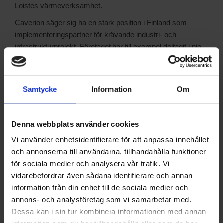
Loistes värmeverksamhet.
Caverion säger sig ha en stark position i Finland som
implementeringspartner för krävande industri- och
infrastrukturprojekt. Företaget har till exempel deltagit i nio
datacenterprojekt, såväl som dussintals andra tekniskt
avancerade industri- och infrastrukturprojekt som kräver
exceptionellt höga säkerhets- och kvalitetsstandarder.
Samtycke
Information
Om
- Vi är mycket glada att Loiste Lämpö valde oss som sin
partner för att säkerställa att spillvärme från datacentret
utnyttjas till förmån för invånarna i Kajana-regionen.
Denna webbplats använder cookies
Energiinfrastruktur och smarta energilösningar, såsom
Vi använder enhetsidentifierare för att anpassa innehållet
implementeringen av industriella värmepumpar, är kärnan i
och annonserna till användarna, tillhandahålla funktioner
vår verksamhet, säger Kari Reunanen , chef för industriell
för sociala medier och analysera vår trafik. Vi
energi och kylverksamhet, Caverion Finland.
vidarebefordrar även sådana identifierare och annan
information från din enhet till de sociala medier och
Den finska industrins årliga spillvärmepotential uppskattas
annons- och analysföretag som vi samarbetar med.
till cirka 16 terawattimmar. Industriella värmepumpar som
Dessa kan i sin tur kombinera informationen med annan
använder naturliga köldmedier uppges vara det mest