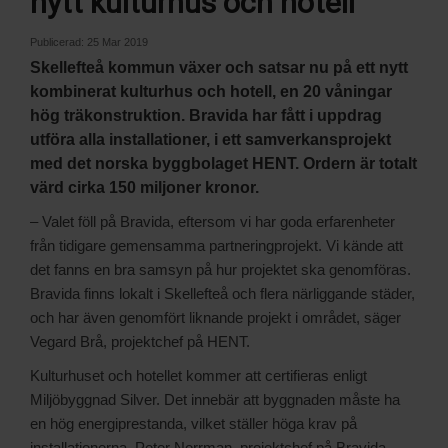
nytt kulturhus och hotell
Publicerad:
25 Mar 2019
Skellefteå kommun växer och satsar nu på ett nytt
kombinerat kulturhus och hotell, en 20 våningar
hög träkonstruktion. Bravida har fått i uppdrag
utföra alla installationer, i ett samverkansprojekt
med det norska byggbolaget HENT. Ordern är totalt
värd cirka 150 miljoner kronor.
– Valet föll på Bravida, eftersom vi har goda erfarenheter
från tidigare gemensamma partneringprojekt. Vi kände att
det fanns en bra samsyn på hur projektet ska genomföras.
Bravida finns lokalt i Skellefteå och flera närliggande städer,
och har även genomfört liknande projekt i området, säger
Vegard Brå, projektchef på HENT.
Kulturhuset och hotellet kommer att certifieras enligt
Miljöbyggnad Silver. Det innebär att byggnaden måste ha
en hög energiprestanda, vilket ställer höga krav på
installationerna. Peter Norrman, projektchef på Bravida,