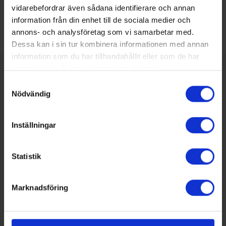
vidarebefordrar även sådana identifierare och annan
LinkedIn
information från din enhet till de sociala medier och
annons- och analysföretag som vi samarbetar med.
Dessa kan i sin tur kombinera informationen med annan
information som du har tillhandahållit eller som de har
samlat in när du har använt deras tjänster.
SENASTE NUMRET
Samtyckesval
MEDIAPLAN
Nödvändig
REDAKTIONEN
Inställningar
Statistik
Marknadsföring
Nummer 4/2026
Här kan du bland annat läsa om:
Skol-SM avgjordes i Malmö