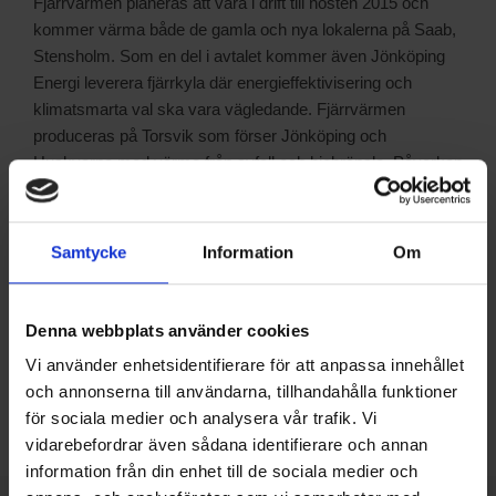
Fjärrvärmen planeras att vara i drift till hösten 2015 och
kommer värma både de gamla och nya lokalerna på Saab,
Stensholm. Som en del i avtalet kommer även Jönköping
Energi leverera fjärrkyla där energieffektivisering och
klimatsmarta val ska vara vägledande.
Fjärrvärmen
produceras på Torsvik som förser Jönköping och
Huskvarna med värme från avfall och biobränsle. Påverkan
på miljön minskar jämfört med om var och en hade haft
egen uppvärmning.
Samtycke
Information
Om
Dela på:
Facebook
Denna webbplats använder cookies
Twitter
Vi använder enhetsidentifierare för att anpassa innehållet
LinkedIn
och annonserna till användarna, tillhandahålla funktioner
för sociala medier och analysera vår trafik. Vi
vidarebefordrar även sådana identifierare och annan
information från din enhet till de sociala medier och