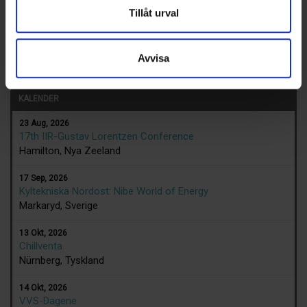
Tillåt urval
LEDIGA JOBB
Teknisk expert inom energi och
samhällsutveckling
Avvisa
KALENDER
23 Aug, 2026
17th IIR-Gustav Lorentzen Conference
Hamilton, Nya Zeeland
17 Sep, 2026
Kyltekniska Nordost: Nibe World of Energy
Markaryd, Sverige
13 Okt, 2026
Chillventa
Nürnberg, Tyskland
14 Okt, 2026
VVS-Dagene