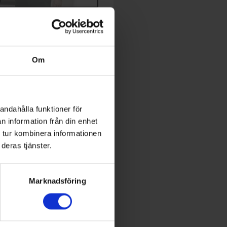
TIDNING
dningen och prenumeration
Om
expert inom energi och
utveckling
andahålla funktioner för
n information från din enhet
 Conference
 tur kombinera informationen
deras tjänster.
World of Energy
Marknadsföring