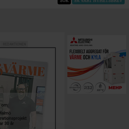
SÖK
FÅ VÅRT NYHETSBREV
REDAKTIONEN
a om:
 Malmö
trationsprojekt
ar 30 år
g