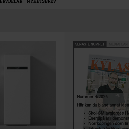
SERVDELAR
NYHETSBREV
SENASTE NUMRET
MEDIAPLAN
Nummer 4/2026
Här kan du bland annat läs
Skol-SM avgjordes i
Energipålar i demons
Norrköpingen som fir
Intryck från Nordbyg