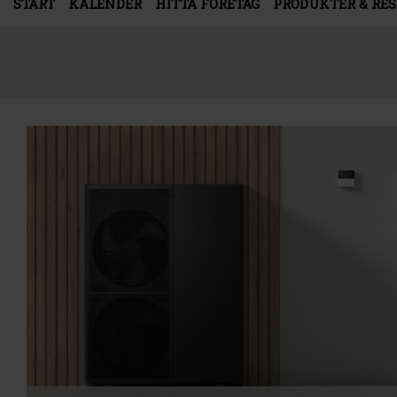
START
KALENDER
HITTA FÖRETAG
PRODUKTER & RE