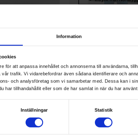
PRENUMERERA PÅ VÅR 
Klicka här för att läsa mer om ti
Series
LEDIGA JOBB
Information
Teknisk 
area M Series, vilken
samhälls
ien uppges som inkludera
cookies
 (AiO) värmepumpar.
KALENDER
e för att anpassa innehållet och annonserna till användarna, tillh
rt koncept som ska göra det
vår trafik. Vi vidarebefordrar även sådana identifierare och anna
23 Aug, 2026
era lösningar, inklusive AiO-
17th IIR-Gustav Lorentzen
nnons- och analysföretag som vi samarbetar med. Dessa kan i sin
roll. Som köldmedium
Hamilton, Nya Zeeland
har tillhandahållit eller som de har samlat in när du har använt 
Den kan användas som
senhet. Panasonic sger ocksp
17 Sep, 2026
Kyltekniska Nordost: Nibe 
id extrem kyla, ner till -28
Inställningar
Statistik
Markaryd, Sverige
13 Okt, 2026
verantör för hela Norden. Nu
Chillventa
sning med högsta prestanda för
Nürnberg, Tyskland