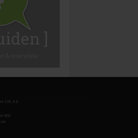
n 135, 6 tr
 54 950
p.se