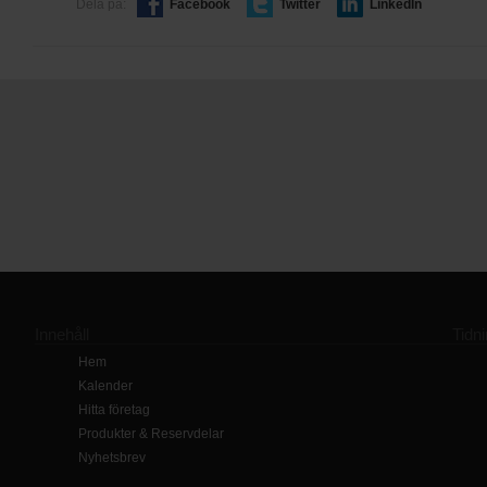
Dela på:
Facebook
Twitter
LinkedIn
Innehåll
Tidn
Hem
Kalender
Hitta företag
Produkter & Reservdelar
Nyhetsbrev