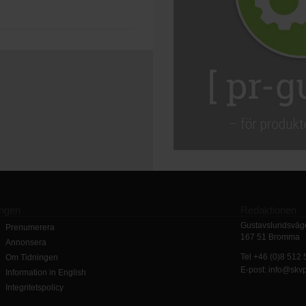
ingen
Redaktionen
Gustavslundsväge
Prenumerera
167 51 Bromma
Annonsera
Tel +46 (0)8 512
Om Tidningen
E-post: info@skv
Information in English
Integritetspolicy