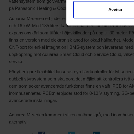
vattensystem som golvvärme och varmvattenberedare, säger So
på Panasonic Heating & Cooling Solutions.
Avvisa
Aquarea M-serien erbjuder en AiO-trefasmodell som kan kopplas 
och 16 kW. Med 185 liters kapacitet har den funktioner Inklusive 
expansionskärl som tillåter höjdskillnader på upp till 30 meter. 
finns en version med elektronisk anod för ökad hållbarhet. Mode
CNT-port för enkel integration i BMS-system och levereras med 
uppkoppling mot Aquarea Smart Cloud och Service Cloud, vilket m
service.
För ytterligare flexibilitet lanseras nya fjärrkontroller för M-seri
dubbelt styrsystem som ska göra det möjligt att kontrollera två ol
dem som söker avancerade funktioner finns en valfri PCB för Ai
inomhusenheter. PCB:n erbjuder stöd för 0-10 V styrning, SG-b
avancerade inställningar.
Aquarea M-serien kommer i stilren anthracitgrå, med inomhus
alternativ.