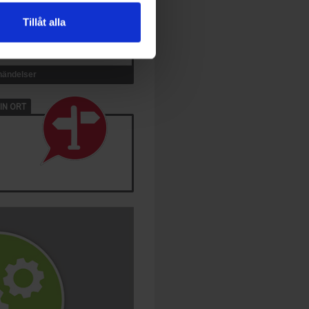
Tillåt alla
 händelser
IN ORT