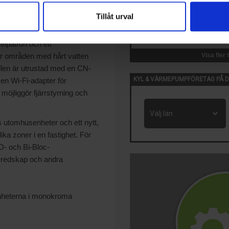
fia Törnlöf, Country Manager
Tillåt urval
14 Okt, 2026
VVS-Dagene
till utomhusenheter på 9, 12
Oslo, Norge
elpatron och ett
För områden med hårt vatten
Visa fler
llen är utrustad med en CN-
KYL & VÄRMEPUMPFÖRETAG PÅ D
en Wi-Fi-adapter för
öjliggör fjärrstyrning och
ens utomhusenheter och ett nytt,
ika zoner i en fastighet. För
O- och Bi-Bloc-
eredskap och andra
enheterna i monokroma