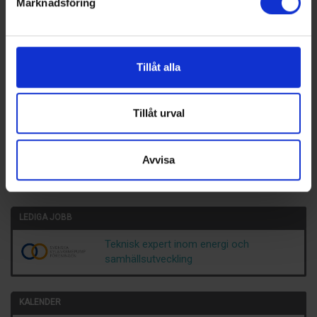
Marknadsföring
Nummer 4/2026
Tillåt alla
Här kan du bland annat läsa om:
Skol-SM avgjordes i Malmö
Tillåt urval
Energipålar i demonstrationsprojekt
Norrköpingen som firar 30 år
Intryck från Nordbygg
Avvisa
PRENUMERERA PÅ VÅR TIDNING
Klicka här för att läsa mer om tidningen och prenumeration
LEDIGA JOBB
Teknisk expert inom energi och
samhällsutveckling
KALENDER