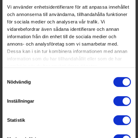
innovation på Energimyndigheten. Foto/Källa:
Vi använder enhetsidentifierare för att anpassa innehållet
Energimyndigheten
och annonserna till användarna, tillhandahålla funktioner
för sociala medier och analysera vår trafik. Vi
Dela på:
vidarebefordrar även sådana identifierare och annan
Facebook
information från din enhet till de sociala medier och
annons- och analysföretag som vi samarbetar med.
Twitter
Dessa kan i sin tur kombinera informationen med annan
LinkedIn
information som du har tillhandahållit eller som de har
samlat in när du har använt deras tjänster.
Samtyckesval
Nödvändig
SENASTE NUMRET
MEDIAPLAN
Inställningar
REDAKTIONEN
Statistik