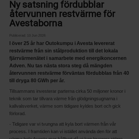
Ny satsning fördubblar
återvunnen restvärme för
Avestaborna
Publicerad:
10 Jun 2026
I över 25 år har Outokumpu i Avesta levererat
restvärme från sin stålproduktion till det lokala
fjärrvärmenätet i samarbete med energikoncernen
Adven. Nu tas nästa stora steg då mängden
återvunnen restvärme förväntas fördubblas från 40
till dryga 80 GWh per år.
Tillsammans investerar parterna cirka 50 miljoner kronor i
teknik som tar tillvara värme från glödgningsugnarna i
kallvalsverket, värme som tidigare kyldes bort och gick
förlorad.
- Tidigare var vi tvungna att kyla bort värmen från vår
process. I framtiden kan vi istället använda den för att
värma hela Avesta mer hållbart då vi kan leverera större