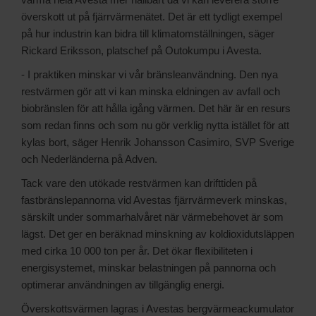
överskott ut på fjärrvärmenätet. Det är ett tydligt exempel
på hur industrin kan bidra till klimatomställningen, säger
Rickard Eriksson, platschef på Outokumpu i Avesta.
- I praktiken minskar vi vår bränsleanvändning. Den nya
restvärmen gör att vi kan minska eldningen av avfall och
biobränslen för att hålla igång värmen. Det här är en resurs
som redan finns och som nu gör verklig nytta istället för att
kylas bort, säger Henrik Johansson Casimiro, SVP Sverige
och Nederländerna på Adven.
Tack vare den utökade restvärmen kan drifttiden på
fastbränslepannorna vid Avestas fjärrvärmeverk minskas,
särskilt under sommarhalvåret när värmebehovet är som
lägst. Det ger en beräknad minskning av koldioxidutsläppen
med cirka 10 000 ton per år. Det ökar flexibiliteten i
energisystemet, minskar belastningen på pannorna och
optimerar användningen av tillgänglig energi.
Överskottsvärmen lagras i Avestas bergvärmeackumulator