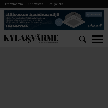
Prenumerera
Annonsera
Lediga jobb