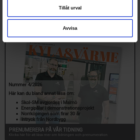
Tillåt urval
SENASTE NUMRET
MEDIAPLAN
REDAKTIONEN
Avvisa
Nummer 4/2026
Här kan du bland annat läsa om:
Skol-SM avgjordes i Malmö
Energipålar i demonstrationsprojekt
Norrköpingen som firar 30 år
Intryck från Nordbygg
PRENUMERERA PÅ VÅR TIDNING
Klicka här för att läsa mer om tidningen och prenumeration