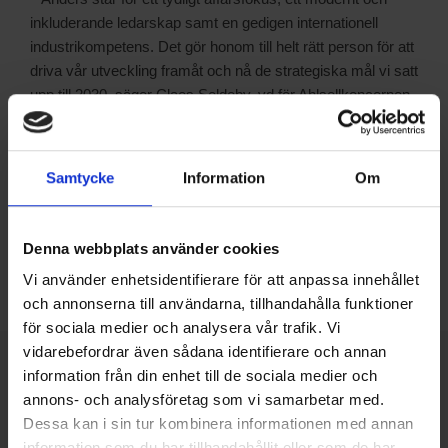
inkluderande ledarskap samt en gedigen internationell
industrikompetens. Det gör honom till helt rätt person för att
driva vår utveckling framåt och nå de strategiska mål vi satt
upp till 2030, säger Claes Seldeby, vd för Ahlsellkoncernen.
Dela på:
Samtycke
Information
Om
Facebook
Twitter
LinkedIn
Denna webbplats använder cookies
Vi använder enhetsidentifierare för att anpassa innehållet
och annonserna till användarna, tillhandahålla funktioner
för sociala medier och analysera vår trafik. Vi
vidarebefordrar även sådana identifierare och annan
SENASTE NUMRET
information från din enhet till de sociala medier och
MEDIAPLAN
annons- och analysföretag som vi samarbetar med.
REDAKTIONEN
Dessa kan i sin tur kombinera informationen med annan
information som du har tillhandahållit eller som de har