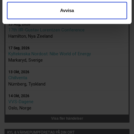
Avvisa
KALENDER
23 Aug, 2026
17th IIR-Gustav Lorentzen Conference
Hamilton, Nya Zeeland
17 Sep, 2026
Kyltekniska Nordost: Nibe World of Energy
Markaryd, Sverige
13 Okt, 2026
Chillventa
Nürnberg, Tyskland
14 Okt, 2026
VVS-Dagene
Oslo, Norge
Visa fler händelser
KYL & VÄRMEPUMPFÖRETAG PÅ DIN ORT