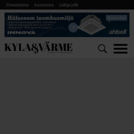
Prenumerera
Annonsera
Lediga jobb