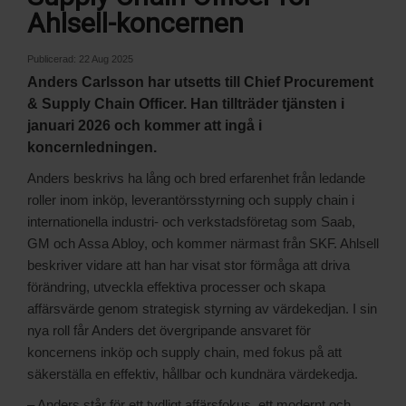
Ahlsell-koncernen
Publicerad:
22 Aug 2025
Anders Carlsson har utsetts till Chief Procurement
& Supply Chain Officer. Han tillträder tjänsten i
januari 2026 och kommer att ingå i
koncernledningen.
Anders beskrivs ha lång och bred erfarenhet från ledande
roller inom inköp, leverantörsstyrning och supply chain i
internationella industri- och verkstadsföretag som Saab,
GM och Assa Abloy, och kommer närmast från SKF. Ahlsell
beskriver vidare att han har visat stor förmåga att driva
förändring, utveckla effektiva processer och skapa
affärsvärde genom strategisk styrning av värdekedjan. I sin
nya roll får Anders det övergripande ansvaret för
koncernens inköp och supply chain, med fokus på att
säkerställa en effektiv, hållbar och kundnära värdekedja.
– Anders står för ett tydligt affärsfokus, ett modernt och