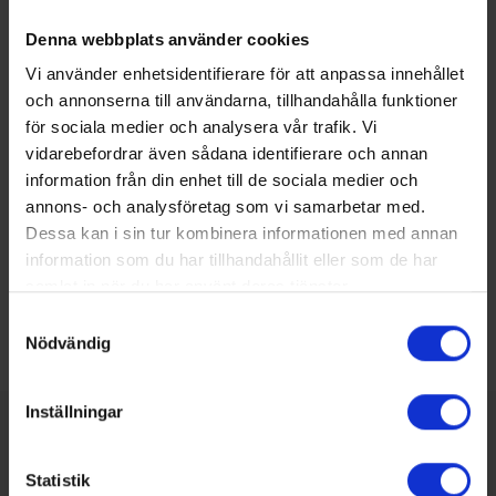
renovering.
Denna webbplats använder cookies
Direktivet förtydligar även slutkunders och slutanvändares
Vi använder enhetsidentifierare för att anpassa innehållet
rättigheter när det gäller fakturering, information om
och annonserna till användarna, tillhandahålla funktioner
fakturering och information om energianvändning baserat
för sociala medier och analysera vår trafik. Vi
på individuell mätning.
vidarebefordrar även sådana identifierare och annan
information från din enhet till de sociala medier och
Dela på:
annons- och analysföretag som vi samarbetar med.
Facebook
Dessa kan i sin tur kombinera informationen med annan
information som du har tillhandahållit eller som de har
Twitter
samlat in när du har använt deras tjänster.
LinkedIn
Samtyckesval
Nödvändig
Inställningar
SENASTE NUMRET
MEDIAPLAN
Statistik
REDAKTIONEN