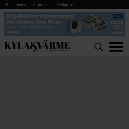
Prenumerera
Annonsera
Lediga jobb