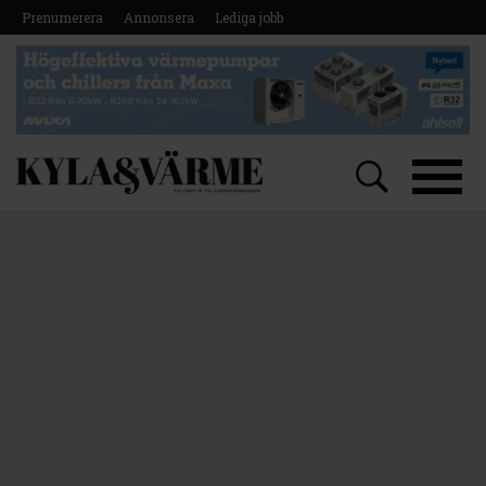
Prenumerera
Annonsera
Lediga jobb