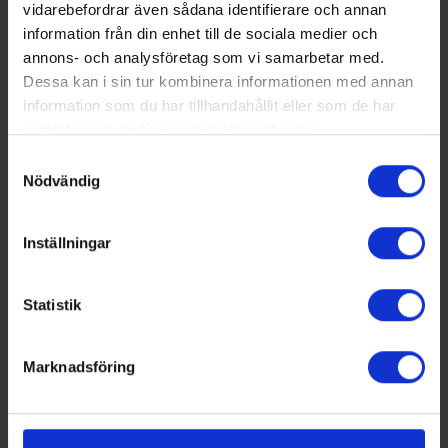
vidarebefordrar även sådana identifierare och annan
LinkedIn
information från din enhet till de sociala medier och
annons- och analysföretag som vi samarbetar med.
Dessa kan i sin tur kombinera informationen med annan
information som du har tillhandahållit eller som de har
SENASTE NUMRET
samlat in när du har använt deras tjänster.
MEDIAPLAN
Samtyckesval
Nödvändig
REDAKTIONEN
Inställningar
Statistik
Marknadsföring
Nummer 4/2026
Här kan du bland annat läsa om:
Skol-SM avgjordes i Malmö
Energipålar i demonstrationsprojekt