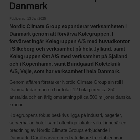
Danmark
Publicerad:
13 Jan 2025
Nordic Climate Group expanderar verksamheten i
Danmark genom att förvärva Kølegruppen. I
förvärvet ingår Kølegruppen A/S med huvudkontor
i Silkeborg och verksamhet på hela Jylland, samt
Kølegruppen Øst A/S med verksamhet på Själland
och i Köpenhamn, samt Bundgaard Køleteknik
A/S, Vejle, som har verksamhet i hela Danmark.
Genom affären förstärker Nordic Climate Group sin roll i
Danmark där man nu har totalt 12 bolag med ca 250
anställda och en årlig omsättning på ca 500 miljoner danska
kronor.
Kølegruppens fokus beskrivs ligga på industri, bagerier,
serverhallar, hotell samt offentliga lokaler vilket innebär en
breddning av Nordic Climate Groups erbjudande i
Danmark. Därtill närvaro med ytterligare tre etableringar.