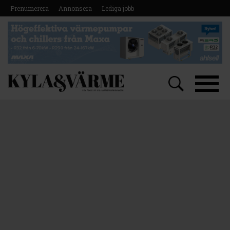
Prenumerera
Annonsera
Lediga jobb