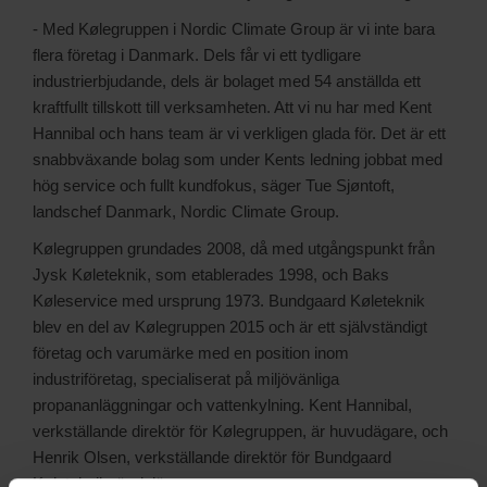
- Med Kølegruppen i Nordic Climate Group är vi inte bara
flera företag i Danmark. Dels får vi ett tydligare
industrierbjudande, dels är bolaget med 54 anställda ett
kraftfullt tillskott till verksamheten. Att vi nu har med Kent
Hannibal och hans team är vi verkligen glada för. Det är ett
snabbväxande bolag som under Kents ledning jobbat med
hög service och fullt kundfokus, säger Tue Sjøntoft,
landschef Danmark, Nordic Climate Group.
Kølegruppen grundades 2008, då med utgångspunkt från
Jysk Køleteknik, som etablerades 1998, och Baks
Køleservice med ursprung 1973. Bundgaard Køleteknik
blev en del av Kølegruppen 2015 och är ett självständigt
företag och varumärke med en position inom
industriföretag, specialiserat på miljövänliga
propananläggningar och vattenkylning. Kent Hannibal,
verkställande direktör för Kølegruppen, är huvudägare, och
Henrik Olsen, verkställande direktör för Bundgaard
Køleteknik, är delägare.