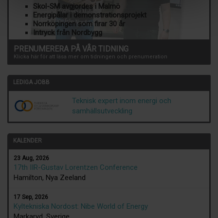
Skol-SM avgjordes i Malmö
Energipålar i demonstrationsprojekt
Norrköpingen som firar 30 år
Intryck från Nordbygg
PRENUMERERA PÅ VÅR TIDNING
Klicka här för att läsa mer om tidningen och prenumeration
LEDIGA JOBB
Teknisk expert inom energi och
samhällsutveckling
KALENDER
23 Aug, 2026
17th IIR-Gustav Lorentzen Conference
Hamilton, Nya Zeeland
17 Sep, 2026
Kyltekniska Nordost: Nibe World of Energy
Markaryd, Sverige