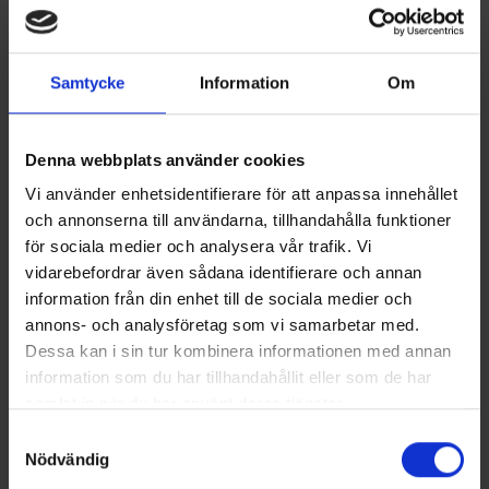
- Vi tänker framåt, har ett driv och en utvecklingsförmåga
som vi hoppas kunna dela med oss av i gruppen. Närheten
Samtycke
Information
Om
till kunderna har vi genom vår servicemodell och att vi finns
på tre orter. Både jag och Henrik Olsen ser fram mot att
vara en del av Nordic Climate Group som på kort tid blivit
Denna webbplats använder cookies
en ledande aktör, något vi själva strävat mot. Det blir
spännande att vara en del av den fortsatta tillväxten, säger
Vi använder enhetsidentifierare för att anpassa innehållet
Kent Hannibal, vd, Kølegruppen.
och annonserna till användarna, tillhandahålla funktioner
för sociala medier och analysera vår trafik. Vi
Både Kent Hannibal och Henrik Olsen fortsätter i sina roller
vidarebefordrar även sådana identifierare och annan
med bibehållet kundfokus och mål att driva vidare bolagen i
information från din enhet till de sociala medier och
enlighet med tidigare planer.
annons- och analysföretag som vi samarbetar med.
Från vänster i bild syns Henrik Olsen och Kent Hannibal.
Dessa kan i sin tur kombinera informationen med annan
Foto: NCG
information som du har tillhandahållit eller som de har
samlat in när du har använt deras tjänster.
Dela på:
Samtyckesval
Nödvändig
Facebook