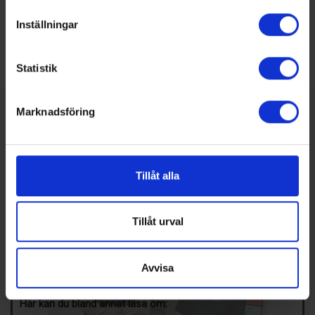
Twitter
Inställningar
LinkedIn
Statistik
Marknadsföring
SENASTE NUMRET
MEDIAPLAN
REDAKTIONEN
Tillåt alla
Tillåt urval
Avvisa
Nummer 4/2026
Här kan du bland annat läsa om: