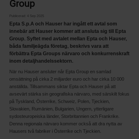
Group
Publicerad:
4 Sep 2025
Epta S.p.A och Hauser har ingått ett avtal som
innebär att Hauser kommer att ansluta sig till Epta
Group. Syftet med avtalet mellan Epta och Hauser,
båda familjeägda företag, beskrivs vara att
förbättra Epta Groups närvaro och konkurrenskraft
inom detaljhandelssektorn.
När nu Hauser ansluter når Epta Group en samlad
omsättning på cirka 2 miljarder euro och har cirka 10 000
anställda. Tillsammans siktar Epta och Hauser på att
avsevärt stärka sin geografiska närvaro, med särskilt fokus
på Tyskland, Österrike, Schweiz, Polen, Tjeckien,
Slovakien, Rumänien, Bulgarien, Ungern, ytterligare
sydosteuropeiska länder, Storbritannien och Frankrike.
Denna regionala närvaro kommer också att dra nytta av
Hausers två fabriker i Österrike och Tjeckien.