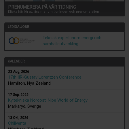
PRENUMERERA PÅ VÅR TIDNING
Klicka här för att läsa mer om tidningen och prenumeration
LEDIGA JOBB
Teknisk expert inom energi och
samhällsutveckling
KALENDER
23 Aug, 2026
17th IIR-Gustav Lorentzen Conference
Hamilton, Nya Zeeland
17 Sep, 2026
Kyltekniska Nordost: Nibe World of Energy
Markaryd, Sverige
13 Okt, 2026
Chillventa