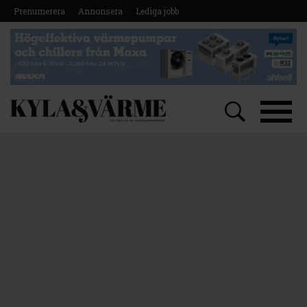
Prenumerera
Annonsera
Lediga jobb