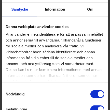
hållbara utveckling, ger stabilitet i en ekonomiskt volatil
miljö och öppnar upp nya möjligheter för Hauser, säger
Samtycke
Information
Om
Thomas Loibl, vd för Hauser.
Efter slutförandet av transaktionen, som kommer att
Denna webbplats använder cookies
genomföras genom ett tillskott i Epta av Hausers aktier, har
Vi använder enhetsidentifierare för att anpassa innehållet
de nuvarande aktieägarna i Epta cirka 86 % av den
och annonserna till användarna, tillhandahålla funktioner
sammanslagna enheten, medan den stiftelse som grundats
för sociala medier och analysera vår trafik. Vi
av Hauser kommer att inneha cirka 14 %. Slutförandet av
vidarebefordrar även sådana identifierare och annan
affären är föremål för sedvanliga villkor, inklusive
information från din enhet till de sociala medier och
godkännande av de europeiska konkurrensmyndigheterna,
annons- och analysföretag som vi samarbetar med.
vilket förväntas i slutet av 2025.
Dessa kan i sin tur kombinera informationen med annan
information som du har tillhandahållit eller som de har
Dela på:
samlat in när du har använt deras tjänster.
Facebook
Samtyckesval
Twitter
Nödvändig
LinkedIn
Inställningar