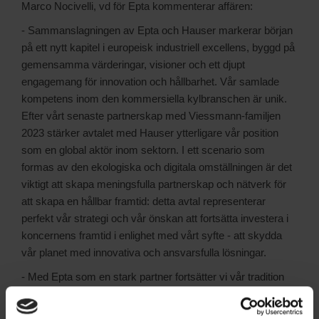
Marco Nocivelli, vd för Epta kommenterar affären:
- Sammanslagningen av Epta och Hauser markerar början
på ett nytt kapitel i europeisk industriell excellens, byggd på
gemensamma värderingar, visioner och ett djupt
engagemang för innovation och hållbarhet. Vår samlade
kompetens inom den kommersiella kylbranschen är unik.
Efter vårt senaste partnerskap med Viessmann-familjen
2023 stärker avtalet med Hauser ytterligare vår position
som en global aktör inom sektorn. I ett scenario som
formas av den ekologiska och digitala omställningen är det
viktigt att skapa meningsfulla partnerskap och nätverk för
att skapa en hållbar framtid: detta avtal representerar
perfekt vår strategi och vår önskan att fortsätta investera i
koncernens framtid i enlighet med vårt syfte - att skydda
vår planet med innovativa och ansvarsfulla lösningar.
- Med Epta som en stark partner fortsätter vi vår tradition
som familjeföretag samtidigt som vi stärker vår
internationella närvaro. Detta steg säkerställer företagets