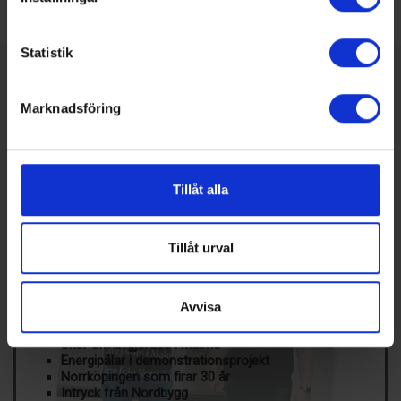
Statistik
SENASTE NUMRET
MEDIAPLAN
Marknadsföring
REDAKTIONEN
Tillåt alla
Tillåt urval
Nummer 4/2026
Avvisa
Här kan du bland annat läsa om:
Skol-SM avgjordes i Malmö
Energipålar i demonstrationsprojekt
Norrköpingen som firar 30 år
Intryck från Nordbygg