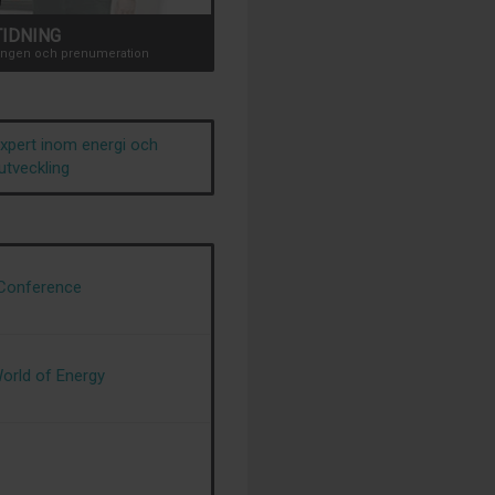
TIDNING
dningen och prenumeration
expert inom energi och
utveckling
 Conference
World of Energy