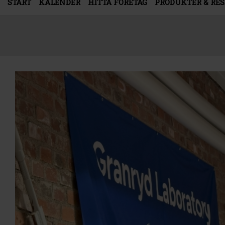
START
KALENDER
HITTA FÖRETAG
PRODUKTER & RE