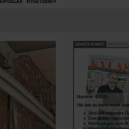
SERVDELAR
NYHETSBREV
SENASTE NUMRET
MEDIAPLAN
Nummer 4/2026
Här kan du bland annat läs
Skol-SM avgjordes i
Energipålar i demons
Norrköpingen som fir
Intryck från Nordbyg