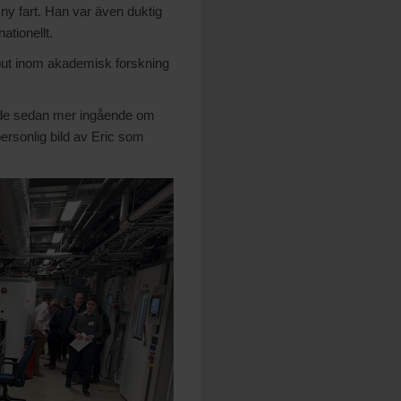
ny fart. Han var även duktig
ationellt.
output inom akademisk forskning
tade sedan mer ingående om
personlig bild av Eric som