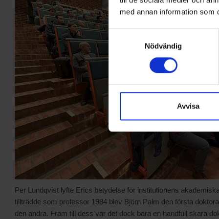
med annan information som du 
Samtyckesval
Nödvändig
Avvisa
Per Lundqvist lyfte Erics betydelse för institutionens akademiska 
tillträdde som professor 1984 blev Björn Palm den första dokto
den andra. Fram till dess var det dock bara en handfull skara 