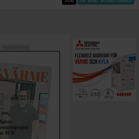
SÖK
FÅ VÅRT NYHETSBREV
REDAKTIONEN
a om:
 Malmö
trationsprojekt
ar 30 år
g