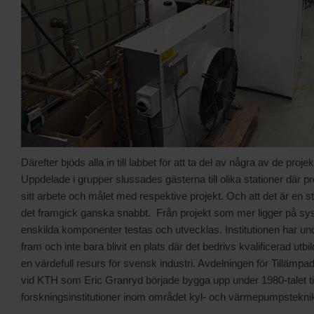
Därefter bjöds alla in till labbet för att ta del av några av de proj
Uppdelade i grupper slussades gästerna till olika stationer där p
sitt arbete och målet med respektive projekt. Och att det är en 
det framgick ganska snabbt. Från projekt som mer ligger på syst
enskilda komponenter testas och utvecklas. Institutionen har unde
fram och inte bara blivit en plats där det bedrivs kvalificerad utb
en värdefull resurs för svensk industri. Avdelningen för Tilläm
vid KTH som Eric Granryd började bygga upp under 1980-talet ti
forskningsinstitutioner inom området kyl- och värmepumpstekni