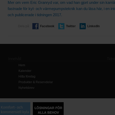
Mer om vem Eric Granryd var, om vad han gjort under sin karriä
fastnade för kyl- och värmepumpsteknik kan du läsa här, i en in
och publicerade i tidningen 2017.
Dela på:
Facebook
Twitter
LinkedIn
Innehåll
Tidn
Hem
Kalender
Hitta företag
Produkter & Reservdelar
Nyhetsbrev