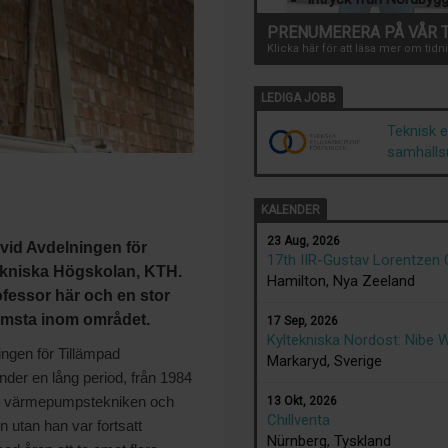
PRENUMERERA PÅ VÅR 
Klicka här för att läsa mer om ti
LEDIGA JOBB
Teknisk 
samhälls
KALENDER
23 Aug, 2026
 vid Avdelningen för
17th IIR-Gustav Lorentzen
ekniska Högskolan, KTH.
Hamilton, Nya Zeeland
ofessor här och en stor
främsta inom området.
17 Sep, 2026
Kyltekniska Nordost: Nibe 
ngen för Tillämpad
Markaryd, Sverige
der en lång period, från 1984
och värmepumpstekniken och
13 Okt, 2026
Chillventa
 utan han var fortsatt
Nürnberg, Tyskland