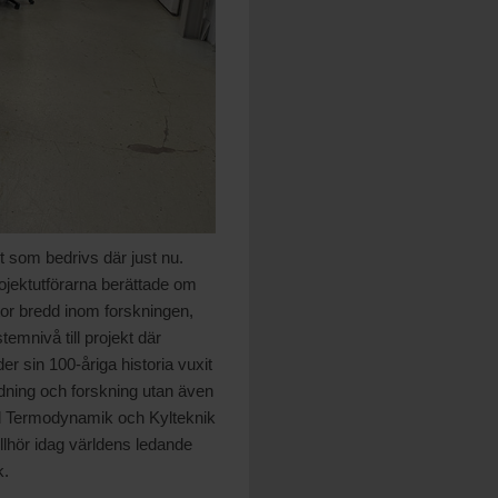
ekt som bedrivs där just nu.
rojektutförarna berättade om
stor bredd inom forskningen,
emnivå till projekt där
r sin 100-åriga historia vuxit
ildning och forskning utan även
pad Termodynamik och Kylteknik
llhör idag världens ledande
k.