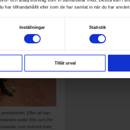
har tillhandahållit eller som de har samlat in när du har använt 
Inställningar
Statistik
Tillåt urval
produktivitet. Efter att han
randanden under Eric och Per
doktorander som kommit fram,