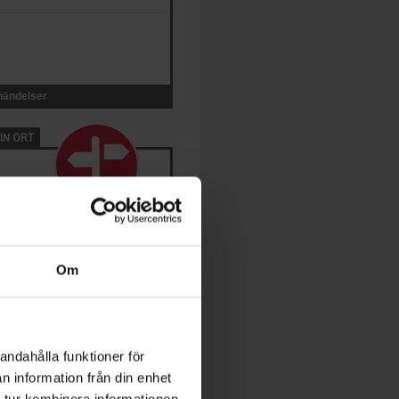
 händelser
IN ORT
Om
andahålla funktioner för
n information från din enhet
 tur kombinera informationen