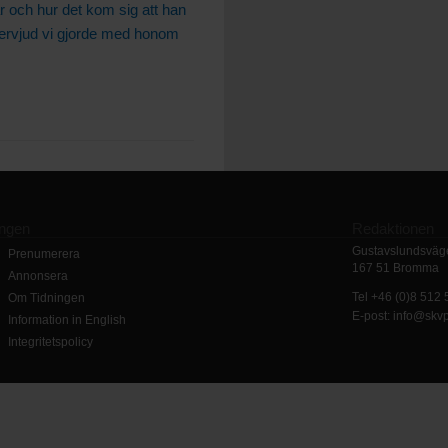
r och hur det kom sig att han
tervjud vi gjorde med honom
ingen
Redaktionen
Gustavslundsväge
Prenumerera
167 51 Bromma
Annonsera
Tel +46 (0)8 512
Om Tidningen
E-post: info@skv
Information in English
Integritetspolicy