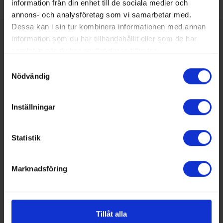
information från din enhet till de sociala medier och
annons- och analysföretag som vi samarbetar med.
Dessa kan i sin tur kombinera informationen med annan
SENASTE NUMRET
information som du har tillhandahållit eller som de har
MEDIAPLAN
samlat in när du har använt deras tjänster.
REDAKTIONEN
Samtyckesval
Nödvändig
Inställningar
Statistik
Nummer 4/2026
Marknadsföring
Här kan du bland annat läsa om:
Skol-SM avgjordes i Malmö
Energipålar i demonstrationsprojekt
Norrköpingen som firar 30 år
Intryck från Nordbygg
Tillåt alla