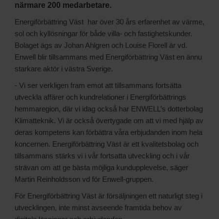
närmare 200 medarbetare.
Energiförbättring Väst har över 30 års erfarenhet av värme,
sol och kyllösningar för både villa- och fastighetskunder.
Bolaget ägs av Johan Ahlgren och Louise Florell är vd.
Enwell blir tillsammans med Energiförbättring Väst en ännu
starkare aktör i västra Sverige.
- Vi ser verkligen fram emot att tillsammans fortsätta
utveckla affärer och kundrelationer i Energiförbättrings
hemmaregion, där vi idag också har ENWELL’s dotterbolag
Klimatteknik. Vi är också övertygade om att vi med hjälp av
deras kompetens kan förbättra våra erbjudanden inom hela
koncernen. Energiförbättring Väst är ett kvalitetsbolag och
tillsammans stärks vi i vår fortsatta utveckling och i vår
strävan om att ge bästa möjliga kundupplevelse, säger
Martin Reinholdsson vd för Enwell-gruppen.
För Energiförbättring Väst är försäljningen ett naturligt steg i
utvecklingen, inte minst avseende framtida behov av