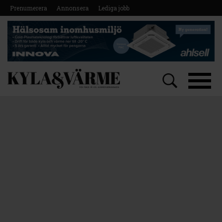
Prenumerera
Annonsera
Lediga jobb