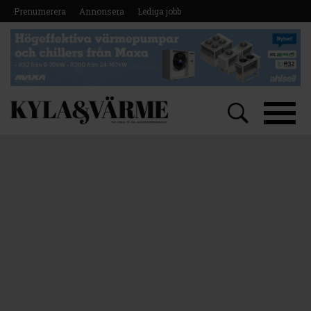
Prenumerera
Annonsera
Lediga jobb