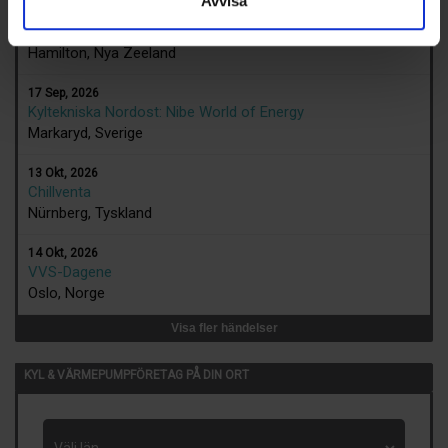
Avvisa
23 Aug, 2026
17th IIR-Gustav Lorentzen Conference
Hamilton, Nya Zeeland
17 Sep, 2026
Kyltekniska Nordost: Nibe World of Energy
Markaryd, Sverige
13 Okt, 2026
Chillventa
Nürnberg, Tyskland
14 Okt, 2026
VVS-Dagene
Oslo, Norge
Visa fler händelser
KYL & VÄRMEPUMPFÖRETAG PÅ DIN ORT