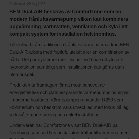
Publicerad:
29 Maj 2026
BEN Dual-AIR beskrivs av Comfortzone som en
modern frånluftsvärmepump vilken kan kombinera
uppvärmning, varmvatten, ventilation och kyla i ett
kompakt system för installation helt inomhus.
Till skillnad från traditionella frånluftsvärmepumpar kan BEN
Dual-AIR arbeta med frånluft, uteluft eller en kombination av
båda. Det gör systemet mer flexibelt vid både utbyte och
nyproduktion samtidigt som installationen kan göras utan
utomhusdel.
Produkten är framtagen för att möta behovet av
energieffektiva och platsbesparande värmepumpslösningar
i moderna bostäder. Värmepumpen använder R290 som
köldmedium och beskrivs vara utvecklad med fokus på låg
ljudnivå, smart styrning och enkel installation.
Under våren har Comfortzone visat BEN Dual-AIR på
Nordbygg samt vid flera installatörsträffar tillsammans med