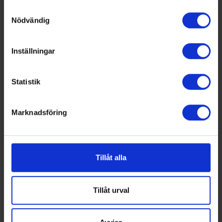
Samtyckesval
Nödvändig
Nummer 4/2026
Inställningar
Här kan du bland annat läsa om:
Skol-SM avgjordes i Malmö
Statistik
Energipålar i demonstrationsprojekt
Norrköpingen som firar 30 år
Intryck från Nordbygg
Marknadsföring
PRENUMERERA PÅ VÅR TIDNING
Klicka här för att läsa mer om tidningen och prenumeration
LEDIGA JOBB
Tillåt alla
Teknisk expert inom energi och
samhällsutveckling
Tillåt urval
KALENDER