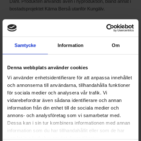
Dahl. Produkten används även i nyproduktion, bland annat i
bostadsprojektet Kärna Berså utanför Kungälv.
Dela på:
Facebook
Samtycke
Information
Om
Twitter
LinkedIn
Denna webbplats använder cookies
Vi använder enhetsidentifierare för att anpassa innehållet
och annonserna till användarna, tillhandahålla funktioner
för sociala medier och analysera vår trafik. Vi
SENASTE NUMRET
vidarebefordrar även sådana identifierare och annan
MEDIAPLAN
information från din enhet till de sociala medier och
REDAKTIONEN
annons- och analysföretag som vi samarbetar med.
Dessa kan i sin tur kombinera informationen med annan
information som du har tillhandahållit eller som de har
samlat in när du har använt deras tjänster.