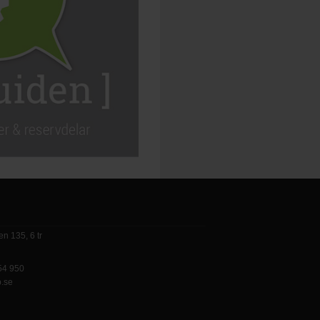
n 135, 6 tr
 54 950
p.se