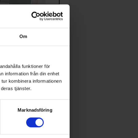
TIDNING
dningen och prenumeration
Om
expert inom energi och
utveckling
andahålla funktioner för
n information från din enhet
 Conference
 tur kombinera informationen
deras tjänster.
World of Energy
Marknadsföring