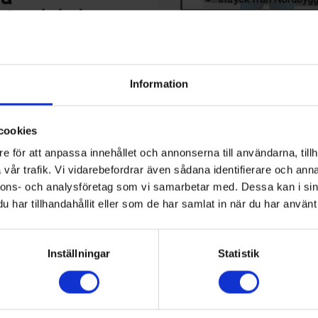
i och kyla
PRENUMERERA PÅ VÅR 
Klicka här för att läsa mer om ti
e vill Chemiclean bli en
LEDIGA JOBB
ärker man sin
Information
Teknisk 
us på affärsutveckling
samhälls
cookies
r han haft ett flertal uppdrag.
KALENDER
e för att anpassa innehållet och annonserna till användarna, tillh
striell kyla i drygt 35 år och
vår trafik. Vi vidarebefordrar även sådana identifierare och anna
23 Aug, 2026
och B2B-försäljning.
17th IIR-Gustav Lorentzen
nnons- och analysföretag som vi samarbetar med. Dessa kan i sin
m industri med fokus på kyla,
Hamilton, Nya Zeeland
har tillhandahållit eller som de har samlat in när du har använt 
segment.
eringar, ett företag som jag
17 Sep, 2026
Kyltekniska Nordost: Nibe 
ed mina kompetenser. Service-
Inställningar
Statistik
Markaryd, Sverige
redare
artner och kommer ännu
13 Okt, 2026
Chillventa
Nürnberg, Tyskland