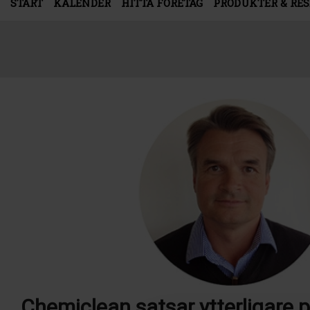
START
KALENDER
HITTA FÖRETAG
PRODUKTER & RE
Chemiclean satsar ytterligare 