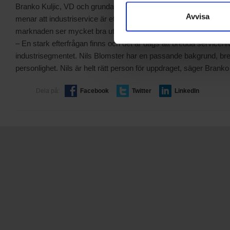
Branko Kuljic, VD och grundare till Chemiclean AB välkomnar Nils
Avvisa
menar att industriservice är ett affärsområde med utrymme för 
marknaden ser mycket bra ut.
– En stark efterfrågan finns och det är dags att bredda servicen
industrisegmentet. Nils Blomster har en passande bakgrund, b
personlighet. Nils är helt rätt person för uppdraget, säger Branko 
Dela på:
Facebook
Twitter
LinkedIn