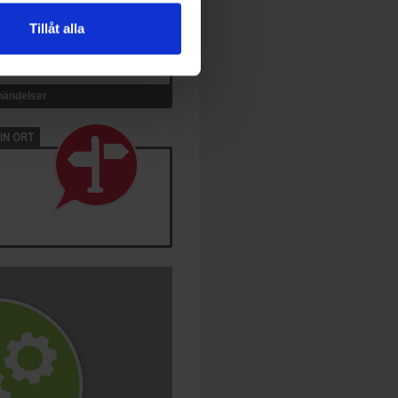
Tillåt alla
 händelser
IN ORT