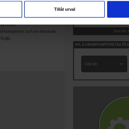
 till sin organisation och
Tillåt urval
14 Okt, 2026
mer affärsskapande och att
VVS-Dagene
Oslo, Norge
ivån inom
red kompetens och en drivande
Visa fler
Kuljic.
KYL & VÄRMEPUMPFÖRETAG PÅ D