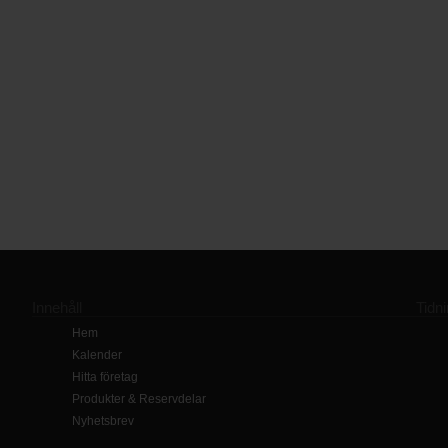
Innehåll
Tidn
Hem
Kalender
Hitta företag
Produkter & Reservdelar
Nyhetsbrev