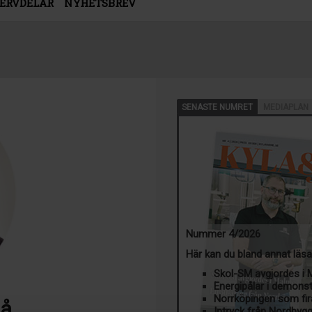
SERVDELAR
NYHETSBREV
SENASTE NUMRET
MEDIAPLAN
Nummer 4/2026
Här kan du bland annat läs
Skol-SM avgjordes i
Energipålar i demons
Norrköpingen som fir
på
Intryck från Nordbyg