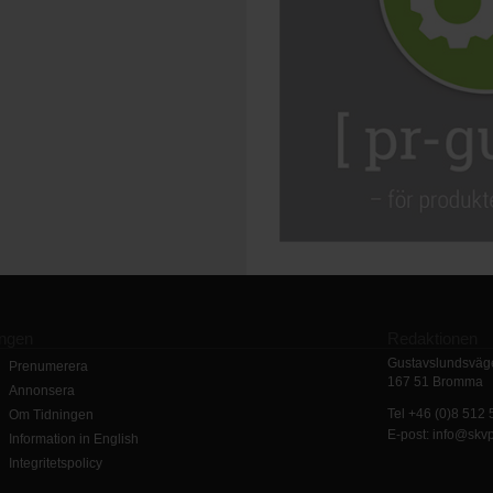
ingen
Redaktionen
Gustavslundsväge
Prenumerera
167 51 Bromma
Annonsera
Tel +46 (0)8 512
Om Tidningen
E-post: info@skv
Information in English
Integritetspolicy