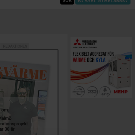
SÖK
FÅ VÅRT NYHETSBREV
REDAKTIONEN
a om:
 Malmö
trationsprojekt
ar 30 år
g