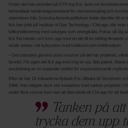
Under den här perioden på KTH tog Eric även sin licentiatexame
behandlade beräkningssamband för värmeövergång och tryckfall 
stipendium från Svenska Amerikastiftelsen ledde därefter till en 
fick han jobb på Institute of Gas Technology i Chicago, där man s
luftkonditionering med naturgas som energikälla. Fokus då låg p
fick fria händer och kom upp med en idé till en stirling-liknan
skulle arbeta i ett kylsystem med koldioxid som köldmedium.
– Det satsades ganska stora resurser på det här projektet, vilket 
lärorikt. För egen del fick jag med mig en sju, åtta patent. Bland
användning av en expander istället för expansionsventil i kylkrets
Efter de här 18 månaderna flyttade Eric tillbaka till Stockholm 
1966. Han släppte dock inte kontakten med varken projektet i US
under flera somrar kom han att återvända till Chicago för att bistå 