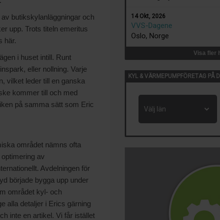
.
14 Okt, 2026
g av butikskylanläggningar och
VVS-Dagene
er upp. Trots titeln emeritus
Oslo, Norge
s här.
Visa fler
en i huset intill. Runt
spark, eller nollning. Varje
KYL & VÄRMEPUMPFÖRETAG PÅ D
vilket leder till en ganska
anske kommer till och med
miken på samma sätt som Eric
amiska området nämns ofta
 optimering av
ernationellt. Avdelningen för
yd började bygga upp under
nom området kyl- och
alla detaljer i Erics gärning
nte en artikel. Vi får istället