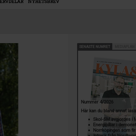
SERVDELAR
NYHETSBREV
SENASTE NUMRET
MEDIAPLAN
Nummer 4/2026
Här kan du bland annat läs
Skol-SM avgjordes i
Energipålar i demons
Norrköpingen som fir
Intryck från Nordbyg