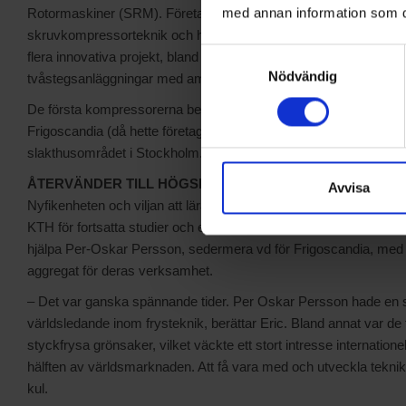
med annan information som du 
Rotormaskiner (SRM). Företaget var redan etablerat med sin pa
skruvkompressorteknik och hos dem blev Eric i egenskap av ber
Samtyckesval
flera innovativa projekt, bland annat fick han vara med och utve
Nödvändig
tvåstegsanläggningar med ammoniak.
De första kompressorerna beställdes i början på 60-talet av Pe
Frigoscandia (då hette företaget ”Helsingborgs Fryshus”) och ins
slakthusområdet i Stockholm. En lärorik period för Eric som g
ÅTERVÄNDER TILL HÖGSKOLAN
Avvisa
Nyfikenheten och viljan att lära sig mer ledde så småningom till at
KTH för fortsatta studier och ett jobb som assistent vid Bo Pierre
hjälpa Per-Oskar Persson, sedermera vd för Frigoscandia, med
aggregat för deras verksamhet.
– Det var ganska spännande tider. Per Oskar Persson hade en sto
världsledande inom frysteknik, berättar Eric. Bland annat var de
styckfrysa grönsaker, vilket väckte ett stort intresse internatione
hälften av världsmarknaden. Att få vara med och utveckla teknike
kul.