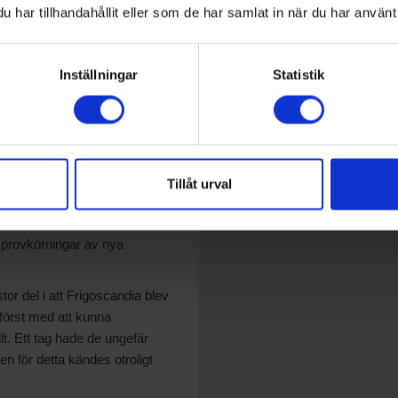
har tillhandahållit eller som de har samlat in när du har använt 
tenterade
äkningsingenjör involverad i
ckla kompressorer för
Inställningar
Statistik
r Oskar Persson på
tallerades i fryshuset på
av mersmak.
Tillåt urval
t han snart återvände till
s institution. Där kom han att
 provkörningar av nya
r del i att Frigoscandia blev
 först med att kunna
llt. Ett tag hade de ungefär
n för detta kändes otroligt