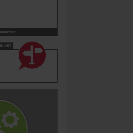
 händelser
IN ORT