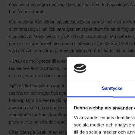
nöja oss med några nedslag i berättelsen, som förhoppningsvis än
han åstadkommit.
Om vi börjar från början så inleddes Erics karriär inom termody
slumpmässigt. Han fick nämligen ett stipendium för att ta flygcer
studietid vid Maskinteknik på KTH och i samband med detta fick
göra sitt examensjobb hos dem i Linköping. Det här var 1958 och
sig i det kyl- och värmepumpstekniska området hade inte funnits 
– Utav de möjligheter till examensarbete som fanns hos Saab, 
respektive termodynamik, lockade termodynamiken mig mest. Up
ut en ny värmeväxlare som skulle användas för kylning av cockpit
Själva värmeväxlaren var en ganska komplicerad historia med fö
Samtycke
rostfria rör och något helt nytt. Det visade sig att de samband 
kokning som Bo Pierre, då nyutnämnd professor på KTH, nyligen 
använda även på de smala rör som provades på Saab. Examens
Denna webbplats använder 
startskottet för Erics karriär inom kyl- och värmepumpstekniken, 
Vi använder enhetsidentifierar
planerat när han inledde studierna.
sociala medier och analysera 
till de sociala medier och a
Efter tiden på Saab, med en civilingenjörsexamen i bagaget, bar 