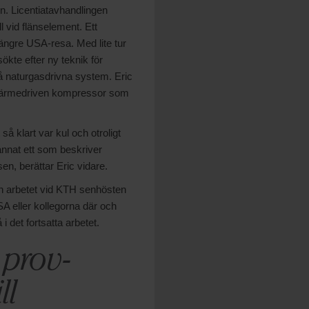
n. Licentiatavhandlingen
vid flänselement. Ett
längre USA-resa. Med lite tur
ökte efter ny teknik för
å naturgasdrivna system. Eric
de värmedriven kompressor som
så klart var kul och otroligt
 annat ett som beskriver
en, berättar Eric vidare.
och arbetet vid KTH senhösten
A eller kollegorna där och
i det fortsatta arbetet.