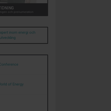
TIDNING
dningen och prenumeration
expert inom energi och
utveckling
 Conference
World of Energy