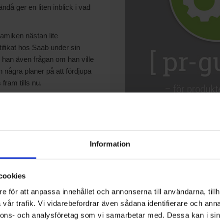
då ger en liten inblick i vad
namiken nästan lite
tifikat hos Saab under sin
 han även frågan om han ville
 några planer på att fördjupa
fram tills nu.
inom områdena hållfasthet
pgiften bestod av att prova
 i stridsflygplanen.
rångning i runda, klena
Information
för värmeövergången vid
hade tagit fram gick att
jobbet blev något av
cookies
vilket som sagt inte alls var
e för att anpassa innehållet och annonserna till användarna, tillh
vår trafik. Vi vidarebefordrar även sådana identifierare och anna
nnons- och analysföretag som vi samarbetar med. Dessa kan i sin
det vidare av till Svenska