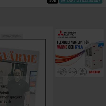
SÖK
FÅ VÅRT NYHETSBREV
REDAKTIONEN
a om:
 Malmö
trationsprojekt
ar 30 år
g