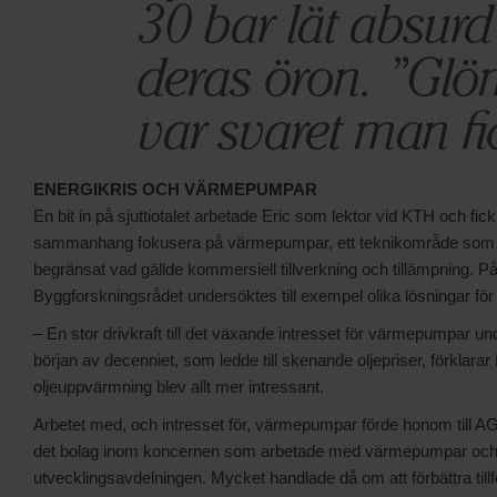
ENERGIKRIS OCH VÄRMEPUMPAR
En bit in på sjuttiotalet arbetade Eric som lektor vid KTH och fick 
sammanhang fokusera på värmepumpar, ett teknikområde som 
begränsat vad gällde kommersiell tillverkning och tillämpning. P
Byggforskningsrådet undersöktes till exempel olika lösningar fö
– En stor drivkraft till det växande intresset för värmepumpar under
början av decenniet, som ledde till skenande oljepriser, förklarar Eri
oljeuppvärmning blev allt mer intressant.
Arbetet med, och intresset för, värmepumpar förde honom till A
det bolag inom koncernen som arbetade med värmepumpar och 
utvecklingsavdelningen. Mycket handlade då om att förbättra tillför