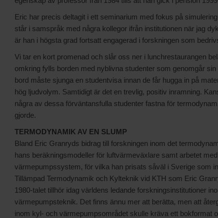
egenskap av professor från 1984 tills att han gick i pension 1999
Eric har precis deltagit i ett seminarium med fokus på simulerin
står i samspråk med några kollegor ifrån institutionen när jag dyk
är han i högsta grad fortsatt engagerad i forskningen som bedriv
Vi tar en kort promenad och slår oss ner i lunchrestaurangen beläg
omkring fylls borden med nyblivna studenter som genomgår sin in
bord måste sjunga en studentvisa innan de får hugga in på maten, 
hög ljudvolym. Samtidigt är det en trevlig, positiv inramning. K
några av dessa förväntansfulla studenter fastna för termodyna
gjorde.
TERMODYNAMIK AV EN SLUMP
Bland Eric Granryds bidrag till forskningen inom det termodyn
hans beräkningsmodeller för luftvärmeväxlare samt arbetet med
värmepumpssystem, för vilka han prisats såväl i Sverige som int
Tillämpad Termodynamik och Kylteknik vid KTH som Eric Granr
1980-talet tillhör idag världens ledande forskningsinstitutioner i
värmepumpsteknik. Det finns ännu mer att berätta, men att återge 
inom kyl- och värmepumpsområdet skulle kräva ett bokformat och i