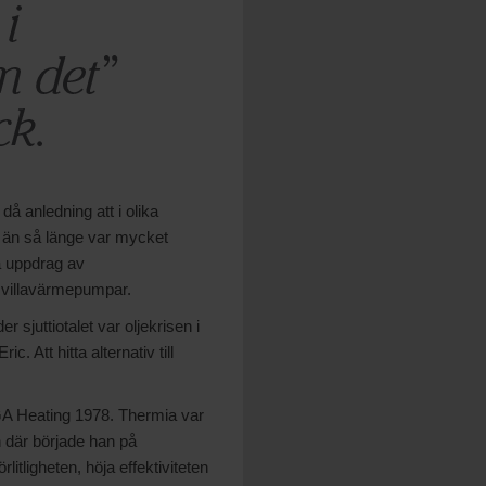
då anledning att i olika
än så länge var mycket
å uppdrag av
r villavärmepumpar.
 sjuttiotalet var oljekrisen i
c. Att hitta alternativ till
GA Heating 1978. Thermia var
där började han på
litligheten, höja effektiviteten