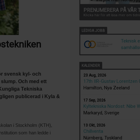
PRENUMERERA PÅ VÅR 
Klicka här för att läsa mer om ti
LEDIGA JOBB
Teknisk 
stekniken
samhälls
KALENDER
ör svensk kyl- och
23 Aug, 2026
17th IIR-Gustav Lorentzen
 slump. Och med ett
Hamilton, Nya Zeeland
d Kungliga Tekniska
gligen publicerad i Kyla &
17 Sep, 2026
Kyltekniska Nordost: Nibe 
Markaryd, Sverige
skolan i Stockholm (KTH),
13 Okt, 2026
Chillventa
institution som han ledde i
Nürnberg, Tyskland