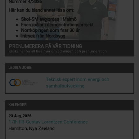
Nummer 4/2026
Här kan du bland annat läsa om:
Skol-SM avgjordes i Malmö
Energipålar i demonstrationsprojekt
Norrköpingen som firar 30 år
Intryck från Nordbygg
PRENUMERERA PÅ VÅR TIDNING
Klicka här för att läsa mer om tidningen och prenumeration
LEDIGA JOBB
Teknisk expert inom energi och
samhällsutveckling
KALENDER
23 Aug, 2026
17th IIR-Gustav Lorentzen Conference
Hamilton, Nya Zeeland