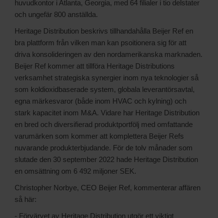
huvudkontor i Atlanta, Georgia, med 64 filialer i tio delstater
och ungefär 800 anställda.
Heritage Distribution beskrivs tillhandahålla Beijer Ref en
bra plattform från vilken man kan psoitionera sig för att
driva konsolideringen av den nordamerikanska marknaden.
Beijer Ref kommer att tillföra Heritage Distributions
verksamhet strategiska synergier inom nya teknologier så
som koldioxidbaserade system, globala leverantörsavtal,
egna märkesvaror (både inom HVAC och kylning) och
stark kapacitet inom M&A. Vidare har Heritage Distribution
en bred och diversifierad produktportfölj med omfattande
varumärken som kommer att komplettera Beijer Refs
nuvarande produkterbjudande. För de tolv månader som
slutade den 30 september 2022 hade Heritage Distribution
en omsättning om 6 492 miljoner SEK.
Christopher Norbye, CEO Beijer Ref, kommenterar affären
så här:
- Förvärvet av Heritage Distribution utgör ett viktigt