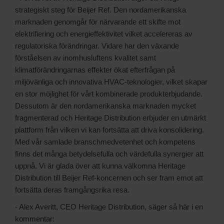
strategiskt steg för Beijer Ref. Den nordamerikanska
marknaden genomgår för närvarande ett skifte mot
elektrifiering och energieffektivitet vilket accelereras av
regulatoriska förändringar. Vidare har den växande
förståelsen av inomhusluftens kvalitet samt
klimatförändringarnas effekter ökat efterfrågan på
miljövänliga och innovativa HVAC-teknologier, vilket skapar
en stor möjlighet för vårt kombinerade produkterbjudande.
Dessutom är den nordamerikanska marknaden mycket
fragmenterad och Heritage Distribution erbjuder en utmärkt
plattform från vilken vi kan fortsätta att driva konsolidering.
Med vår samlade branschmedvetenhet och kompetens
finns det många betydelsefulla och värdefulla synergier att
uppnå. Vi är glada över att kunna välkomna Heritage
Distribution till Beijer Ref-koncernen och ser fram emot att
fortsätta deras framgångsrika resa.
- Alex Averitt, CEO Heritage Distribution, säger så här i en
kommentar: