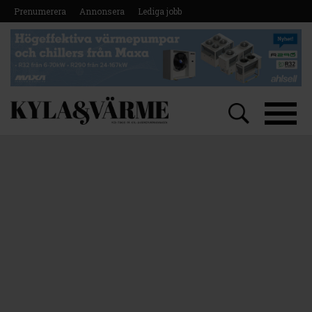
Prenumerera
Annonsera
Lediga jobb