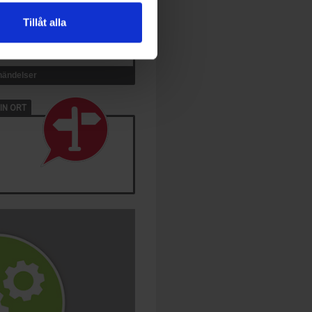
Tillåt alla
 händelser
IN ORT