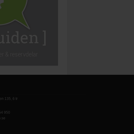
n 135, 6 tr
 54 950
p.se