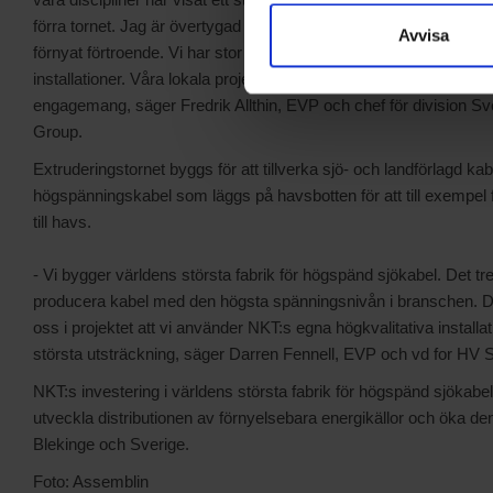
förra tornet. Jag är övertygad om att det var en viktig del som bidrog
Avvisa
förnyat förtroende. Vi har stor erfarenhet av att jobba tillsamman
installationer. Våra lokala projektledare har en stor förståelse f
engagemang, säger Fredrik Allthin, EVP och chef för division S
Group.
Extruderingstornet byggs för att tillverka sjö- och landförlagd kab
högspänningskabel som läggs på havsbotten för att till exempel 
till havs.
- Vi bygger världens största fabrik för högspänd sjökabel. Det tr
producera kabel med den högsta spänningsnivån i branschen. Det 
oss i projektet att vi använder NKT:s egna högkvalitativa installa
största utsträckning, säger Darren Fennell, EVP och vd for HV S
NKT:s investering i världens största fabrik för högspänd sjökabel 
utveckla distributionen av förnyelsebara energikällor och öka de
Blekinge och Sverige.
Foto: Assemblin