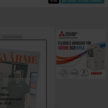
SÖK
FÅ VÅRT NYHETSBREV
REDAKTIONEN
a om:
 Malmö
trationsprojekt
ar 30 år
g