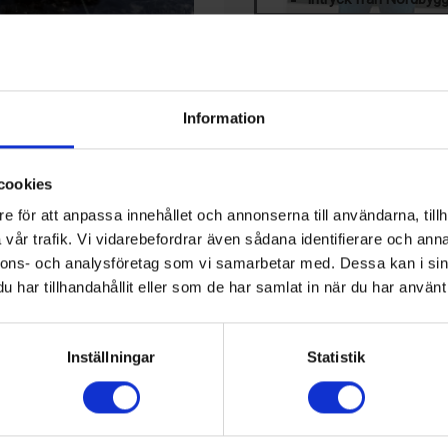
PRENUMERERA PÅ VÅR 
Klicka här för att läsa mer om ti
 uppdrag för
LEDIGA JOBB
Information
Teknisk 
samhälls
t avtal med Skanska och
cookies
ornet i Karlskrona.
mblins samtliga svenska
KALENDER
e för att anpassa innehållet och annonserna till användarna, tillh
vår trafik. Vi vidarebefordrar även sådana identifierare och anna
23 Aug, 2026
17th IIR-Gustav Lorentzen
nnons- och analysföretag som vi samarbetar med. Dessa kan i sin
etet med det andra tornet
Hamilton, Nya Zeeland
har tillhandahållit eller som de har samlat in när du har använt 
 tornet påbörjades under maj
er under markytan och en höjd
17 Sep, 2026
Kyltekniska Nordost: Nibe 
rige. Skanskas/Assemblins
Inställningar
Statistik
Markaryd, Sverige
ter detta och anläggningen ska
rad.
13 Okt, 2026
Chillventa
 ett av NKT´s kabeltorn. Alla
Nürnberg, Tyskland
ism vid uppförandet av det