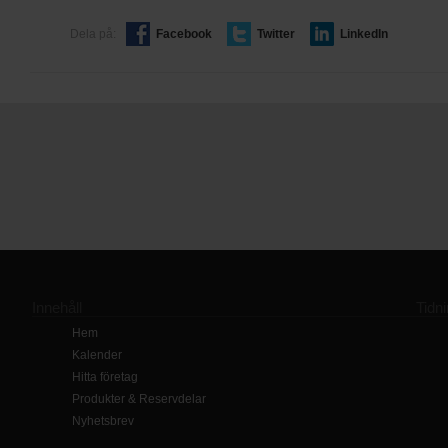
Dela på:
Facebook
Twitter
LinkedIn
Innehåll
Tidn
Hem
Kalender
Hitta företag
Produkter & Reservdelar
Nyhetsbrev