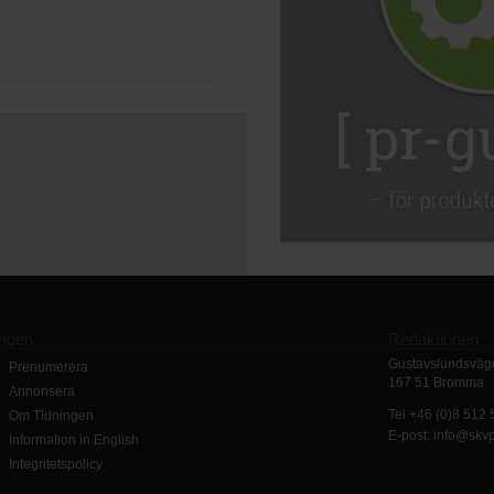
ingen
Redaktionen
Gustavslundsväge
Prenumerera
167 51 Bromma
Annonsera
Tel +46 (0)8 512
Om Tidningen
E-post: info@skv
Information in English
Integritetspolicy