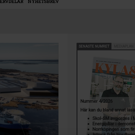
SERVDELAR
NYHETSBREV
SENASTE NUMRET
MEDIAPLAN
Nummer 4/2026
Här kan du bland annat läs
Skol-SM avgjordes i
Energipålar i demons
Norrköpingen som fir
Intryck från Nordbyg