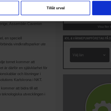
 till att vi nu har fått ett
Tillåt urval
14 Okt, 2026
s och tar ansvar för samtliga
VVS-Dagene
ör kundens behov och ett högt
Oslo, Norge
verige, Assemblin Caverion
Visa fler
el, en speciell
KYL & VÄRMEPUMPFÖRETAG PÅ D
förbinda vindkraftsparker ute
edje tornet kommer att
är därför en självklarhet för
tionskablar och lösningar i
olutions Karlskrona i NKT.
kommer att bidra till att
n teknologiska utvecklingen i