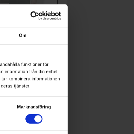
TIDNING
dningen och prenumeration
Om
expert inom energi och
utveckling
andahålla funktioner för
n information från din enhet
 Conference
 tur kombinera informationen
deras tjänster.
World of Energy
Marknadsföring