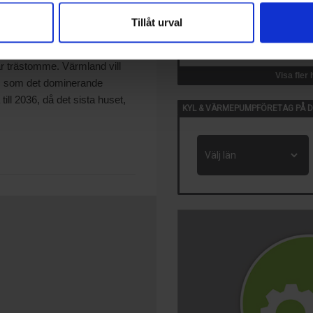
kapa effektiva och säkra
Tillåt urval
14 Okt, 2026
a hus, Mottagningshuset,
VVS-Dagene
ma beröringspunkter.
Oslo, Norge
r trästomme. Värmland vill
Visa fler
ds som det dominerande
till 2036, då det sista huset,
KYL & VÄRMEPUMPFÖRETAG PÅ D