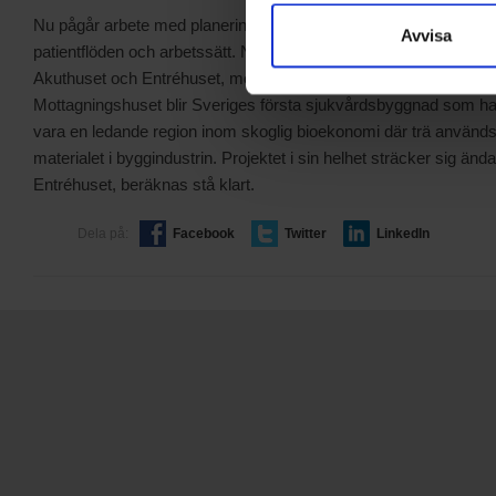
Nu pågår arbete med planering av de nya husen med målet att s
Avvisa
patientflöden och arbetssätt. Nybyggnationen består av tre olik
Akuthuset och Entréhuset, med vårdenheter som har gemensam
Mottagningshuset blir Sveriges första sjukvårdsbyggnad som ha
vara en ledande region inom skoglig bioekonomi där trä använ
materialet i byggindustrin. Projektet i sin helhet sträcker sig ända 
Entréhuset, beräknas stå klart.
Dela på:
Facebook
Twitter
LinkedIn