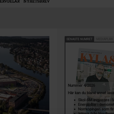
SERVDELAR
NYHETSBREV
SENASTE NUMRET
MEDIAPLAN
Nummer 4/2026
Här kan du bland annat läs
Skol-SM avgjordes i
Energipålar i demons
Norrköpingen som fir
Intryck från Nordbyg