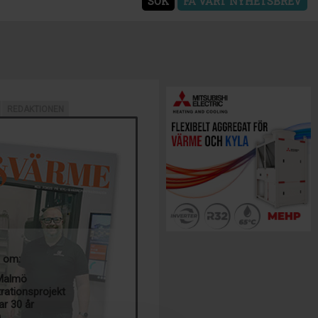
SÖK
FÅ VÅRT NYHETSBREV
REDAKTIONEN
a om:
 Malmö
trationsprojekt
ar 30 år
g