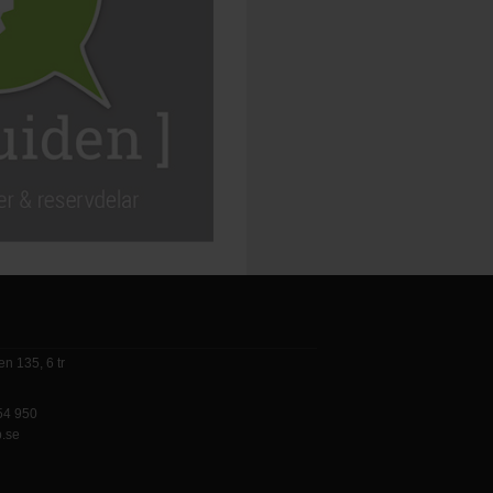
n 135, 6 tr
 54 950
p.se