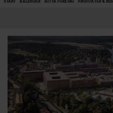
START
KALENDER
HITTA FÖRETAG
PRODUKTER & RE