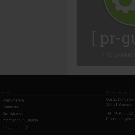
ingen
Redaktionen
Gustavslundsväge
Prenumerera
167 51 Bromma
Annonsera
Tel +46 (0)8 512
Om Tidningen
E-post: info@skv
Information in English
Integritetspolicy