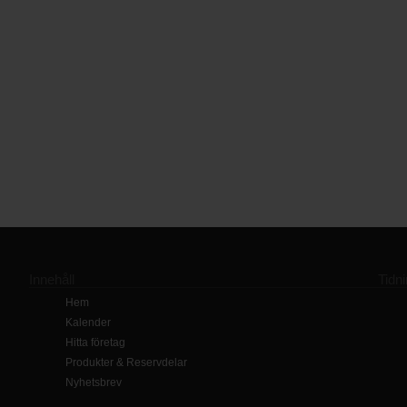
Innehåll
Tidn
Hem
Kalender
Hitta företag
Produkter & Reservdelar
Nyhetsbrev