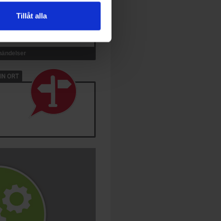
Tillåt alla
 händelser
IN ORT