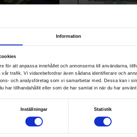
PRENUMERERA PÅ VÅR 
Klicka här för att läsa mer om ti
LEDIGA JOBB
Information
gar för nya
Teknisk 
samhälls
cookies
KALENDER
e för att anpassa innehållet och annonserna till användarna, tillh
tralsjukhuset i Karlstad
vår trafik. Vi vidarebefordrar även sådana identifierare och anna
23 Aug, 2026
r i Fas 1 av projektet
17th IIR-Gustav Lorentzen
nnons- och analysföretag som vi samarbetar med. Dessa kan i sin
Hamilton, Nya Zeeland
ingar för värme, sanitet,
har tillhandahållit eller som de har samlat in när du har använt 
 cirka 160 000 kvm.
17 Sep, 2026
.
Kyltekniska Nordost: Nibe 
Inställningar
Statistik
Markaryd, Sverige
het av ett stort antal projekt
ång få förtroendet att vara
13 Okt, 2026
ffärsområdeschef Assemblin
Chillventa
Nürnberg, Tyskland