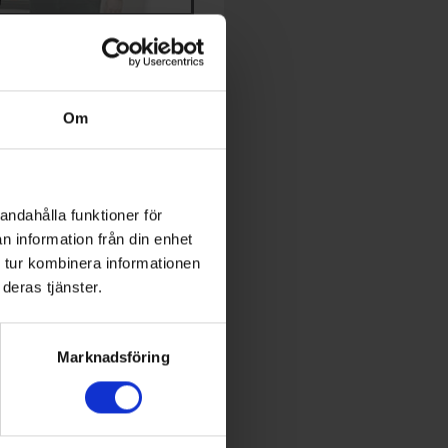
TIDNING
dningen och prenumeration
Om
expert inom energi och
utveckling
andahålla funktioner för
n information från din enhet
 Conference
 tur kombinera informationen
deras tjänster.
World of Energy
Marknadsföring