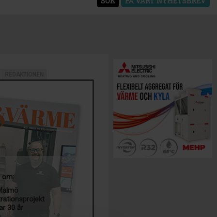
SÖK
FÅ VÅRT NYHETSBREV
REDAKTIONEN
a om:
 Malmö
trationsprojekt
ar 30 år
g