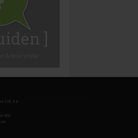
n 135, 6 tr
 54 950
p.se