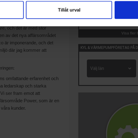
der tjänsten den 1 oktober.
Tillåt urval
14 Okt, 2026
har följt med stort intresse
VVS-Dagene
 år. De senaste åren har
Oslo, Norge
are, och det är med stor
Visa fler
xten av det nya affärsområdet
o är imponerande, och det
KYL & VÄRMEPUMPFÖRETAG PÅ D
miljö där jag kommer att
ringen:
ans omfattande erfarenhet och
a ledarskap och starka
. Vi ser fram emot att
affärsområde Power, som är en
l våra kunder.