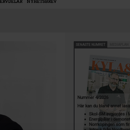
SERVDELAR
NYHETSBREV
SENASTE NUMRET
MEDIAPLAN
Nummer 4/2026
Här kan du bland annat läs
Skol-SM avgjordes i
Energipålar i demons
Norrköpingen som fir
Intryck från Nordbyg