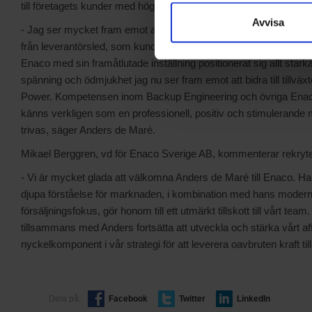
till företagets kunder med höga tillgänglighetskrav. Anders tillträ
Avvisa
- Jag ser mycket fram emot att ansluta till Enaco, ett företag jag 
från leverantörsled, som kund och samarbetspartner under flera
Enaco med sin framåtlutade inställning positionerat sig allt stark
spänning och ödmjukhet jag nu ser fram emot att bidra till tillvä
Power. Kompetensen inom Backup Engineering och övriga Enac
känns verkligen som en professionell, positiv och stimulerande 
trivas, säger Anders de Maré.
Mikael Berggren, vd för Enaco Sverige AB, kommenterar rekryte
- Vi är mycket glada att välkomna Anders de Maré till Enaco. H
djupa förståelse för marknaden, i kombination med hans modern
försäljningsfokus, gör honom till ett utmärkt tillskott till vårt team
tillsammans med Anders fortsätta att utveckla och stärka vårt 
nyckelkomponent i vår strategi för att leverera oavbruten kraft til
Dela på:
Facebook
Twitter
LinkedIn