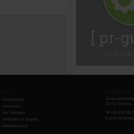
ingen
Redaktionen
Gustavslundsväge
Prenumerera
167 51 Bromma
Annonsera
Tel +46 (0)8 512
Om Tidningen
E-post: info@skv
Information in English
Integritetspolicy