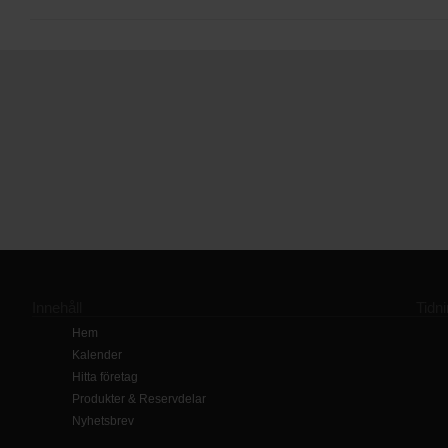
Innehåll
Tidn
Hem
Kalender
Hitta företag
Produkter & Reservdelar
Nyhetsbrev