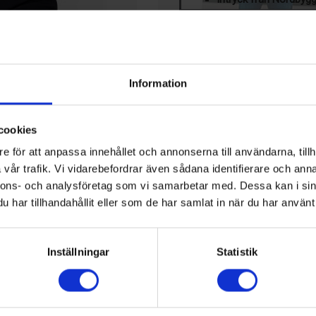
PRENUMERERA PÅ VÅR 
Klicka här för att läsa mer om ti
LEDIGA JOBB
Information
mrådeschef för
Teknisk 
samhälls
cookies
KALENDER
e för att anpassa innehållet och annonserna till användarna, tillh
chef för affärsområdet
vår trafik. Vi vidarebefordrar även sådana identifierare och anna
23 Aug, 2026
 han i sin roll som
17th IIR-Gustav Lorentzen
nnons- och analysföretag som vi samarbetar med. Dessa kan i sin
annat kyllösningar för
Hamilton, Nya Zeeland
har tillhandahållit eller som de har samlat in när du har använt 
17 Sep, 2026
roller i stora organisationer
Kyltekniska Nordost: Nibe 
Inställningar
Statistik
iv medlem inom Swedish
Markaryd, Sverige
tifiering. I sin nya roll på
13 Okt, 2026
expandera
Chillventa
tt leverera avbrottsfri kraft
Nürnberg, Tyskland