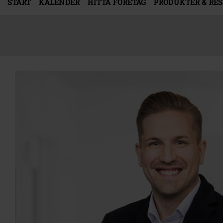
START
KALENDER
HITTA FÖRETAG
PRODUKTER & RE