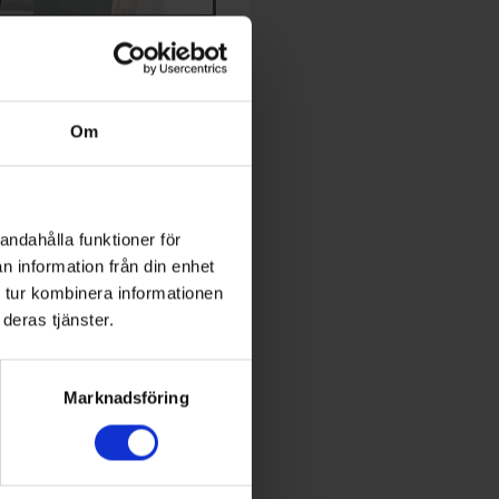
TIDNING
dningen och prenumeration
Om
expert inom energi och
utveckling
andahålla funktioner för
n information från din enhet
 Conference
 tur kombinera informationen
deras tjänster.
World of Energy
Marknadsföring