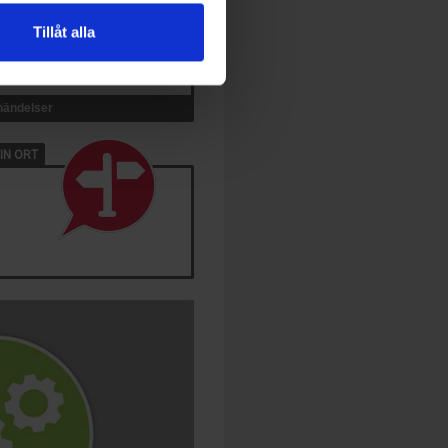
Tillåt alla
 händelser
IN ORT