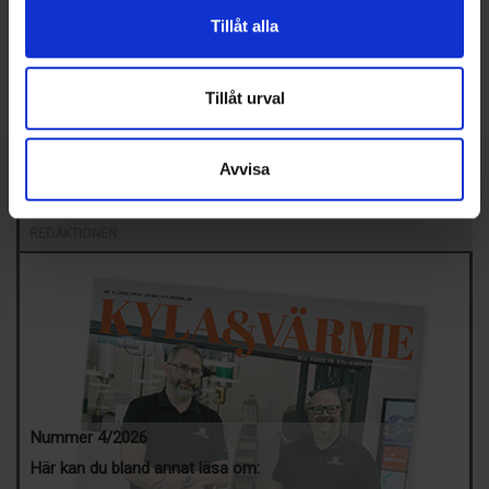
Twitter
Tillåt alla
LinkedIn
Tillåt urval
Avvisa
SENASTE NUMRET
MEDIAPLAN
REDAKTIONEN
Nummer 4/2026
Här kan du bland annat läsa om: