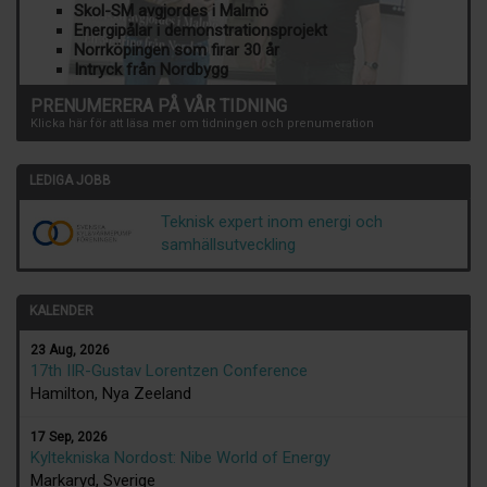
Skol-SM avgjordes i Malmö
Energipålar i demonstrationsprojekt
Norrköpingen som firar 30 år
Intryck från Nordbygg
PRENUMERERA PÅ VÅR TIDNING
Klicka här för att läsa mer om tidningen och prenumeration
LEDIGA JOBB
Teknisk expert inom energi och
samhällsutveckling
KALENDER
23 Aug, 2026
17th IIR-Gustav Lorentzen Conference
Hamilton, Nya Zeeland
17 Sep, 2026
Kyltekniska Nordost: Nibe World of Energy
Markaryd, Sverige