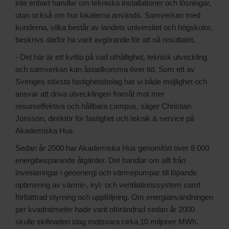
inte enbart handlar om tekniska installationer och lösningar,
utan också om hur lokalerna används. Samverkan med
kunderna, vilka består av landets universitet och högskolor,
beskrivs därför ha varit avgörande för att nå resultatet.
- Det här är ett kvitto på vad uthållighet, teknisk utveckling
och samverkan kan åstadkomma över tid. Som ett av
Sveriges största fastighetsbolag har vi både möjlighet och
ansvar att driva utvecklingen framåt mot mer
resurseffektiva och hållbara campus, säger Christian
Jönsson, direktör för fastighet och teknik & service på
Akademiska Hus.
Sedan år 2000 har Akademiska Hus genomfört över 8 000
energibesparande åtgärder. Det handlar om allt från
investeringar i geoenergi och värmepumpar till löpande
optimering av värme-, kyl- och ventilationssystem samt
förbättrad styrning och uppföljning. Om energianvändningen
per kvadratmeter hade varit oförändrad sedan år 2000
skulle skillnaden idag motsvara cirka 10 miljoner MWh.