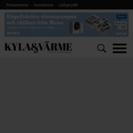
Prenumerera
Annonsera
Lediga jobb